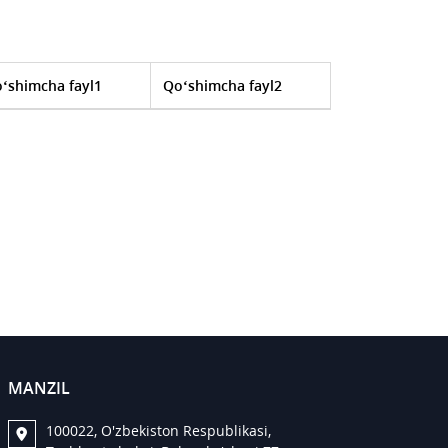
‘shimcha fayl1
Qo‘shimcha fayl2
MANZIL
100022, O'zbekiston Respublikasi,