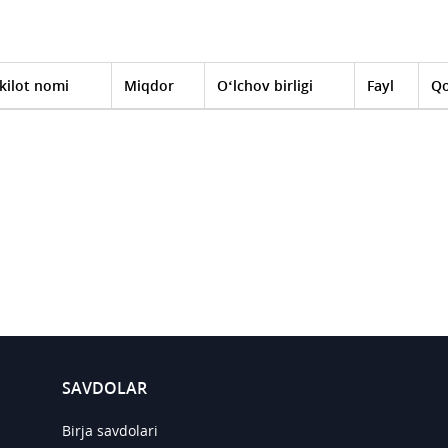
kilot nomi
Miqdor
O‘lchov birligi
Fayl
Qo
SAVDOLAR
Birja savdolari