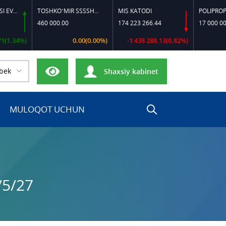
 SSDF
TOSHKO‘MIR SSSSH-13
MIS KATODI
POLIPROPILEN 
460 000.00
174 223 266.44
17 000 000.00
34%)
0.00(0.00%)
-1 438 288.13(0.82%)
0.
bek
Shaxsiy kabinet
MULOQOT UCHUN
/5/27