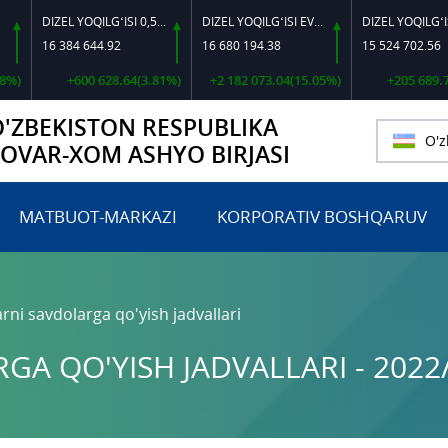
DIZEL YOQILG‘ISI 0,5-40
DIZEL YOQILG‘ISI EVRO L-K-4
DIZEL YOQILG‘ISI EVRO-L II K-4
16 384 644.92
16 680 194.38
15 524 702.56
+600 628.64(3.81%)
+2 182 073.04(15.05%)
+205 689.71(1.
O'ZBEKISTON RESPUBLIKA
O'z
TOVAR-XOM ASHYO BIRJASI
MATBUOT-MARKAZI
KORPORATIV BOSHQARUV
rni savdolarga qo'yish jadvallari
A QO'YISH JADVALLARI - 2022