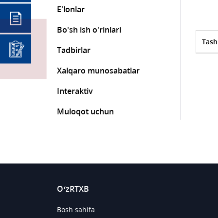
E'lonlar
Bo'sh ish o'rinlari
Tash
Tadbirlar
Xalqaro munosabatlar
Interaktiv
Muloqot uchun
O‘zRTXB
Bosh sahifa