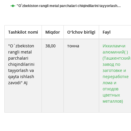
"O`zbekiston rangli metal parchalari chiqindilarini tayyorlash…
Tashkilot nomi
Miqdor
O‘lchov birligi
Fayl
"O`zbekiston
38,00
тонна
Иккиламчи
rangli metal
алюминий( )
parchalari
(Ташкентский
chiqindilarini
завод по
tayyorlash va
заготовке и
qayta ishlash
переработке
zavodi" AJ
лома и
отходов
цветных
металлов)