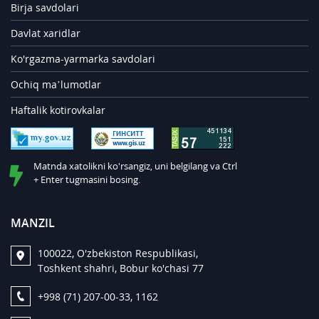
Birja savdolari
Davlat xaridlar
Ko'rgazma-yarmarka savdolari
Ochiq ma’lumotlar
Haftalik kotirovkalar
Matnda xatolikni ko'rsangiz, uni belgilang va Ctrl
+ Enter tugmasini bosing.
MANZIL
100022, O'zbekiston Respublikasi,
Toshkent shahri, Bobur ko'chasi 77
+998 (71) 207-00-33, 1162