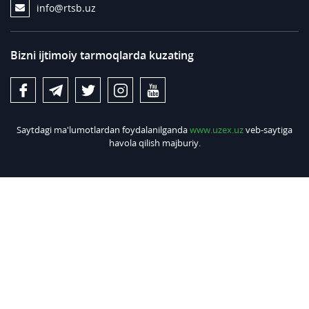
info@rtsb.uz
Bizni ijtimoiy tarmoqlarda kuzating
Saytdagi ma'lumotlardan foydalanilganda
www.uzex.uz
veb-saytiga
havola qilish majburiy.