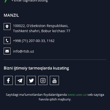
+ Enter tugmasini bosing.
MANZIL
100022, O'zbekiston Respublikasi,
Toshkent shahri, Bobur ko'chasi 77
+998 (71) 207-00-33, 1162
info@rtsb.uz
Bizni ijtimoiy tarmoqlarda kuzating
Saytdagi ma'lumotlardan foydalanilganda
www.uzex.uz
veb-saytiga
havola qilish majburiy.