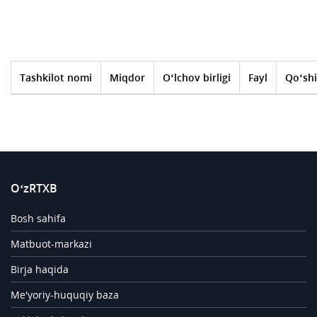
Tashkilot nomi
Miqdor
O‘lchov birligi
Fayl
Qo‘shi
O‘zRTXB
Bosh sahifa
Matbuot-markazi
Birja haqida
Me'yoriy-huquqiy baza