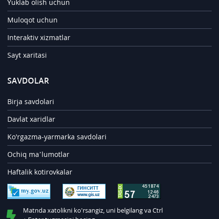
Yuklab olish uchun
Muloqot uchun
Interaktiv xizmatlar
Sayt xaritasi
SAVDOLAR
Birja savdolari
Davlat xaridlar
Ko'rgazma-yarmarka savdolari
Ochiq ma’lumotlar
Haftalik kotirovkalar
Matnda xatolikni ko'rsangiz, uni belgilang va Ctrl