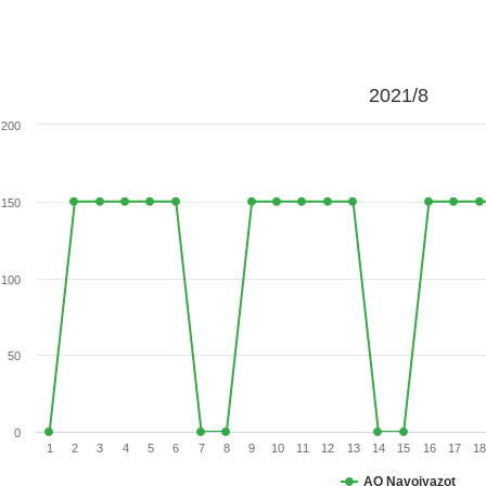
2021/8
200
150
100
50
0
1
2
3
4
5
6
7
8
9
10
11
12
13
14
15
16
17
18
АО Navoiyazot