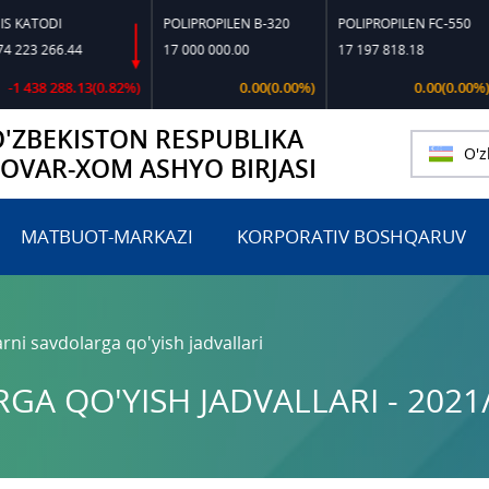
TODI
POLIPROPILEN B-320
POLIPROPILEN FC-550
P
 266.44
17 000 000.00
17 197 818.18
14
38 288.13(0.82%)
0.00(0.00%)
0.00(0.00%)
O'ZBEKISTON RESPUBLIKA
O'z
TOVAR-XOM ASHYO BIRJASI
MATBUOT-MARKAZI
KORPORATIV BOSHQARUV
rni savdolarga qo'yish jadvallari
A QO'YISH JADVALLARI - 2021