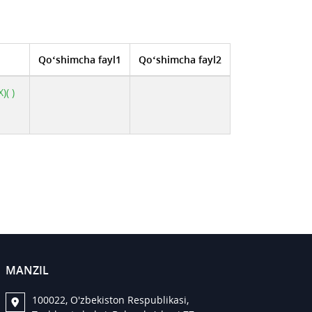
Qo‘shimcha fayl1
Qo‘shimcha fayl2
( )
MANZIL
100022, O'zbekiston Respublikasi,