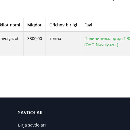
kilot nomi
Miqdor
O‘lchov birligi
Fayl
avoiyazot
3300,00
тонна
Поливинилхлорид (ПВХ)
(ОАО Navoiyazot)
SAVDOLAR
Birja savdolari