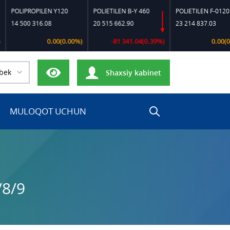
OLIPROPILEN Y120
POLIETILEN B-Y 460
POLIETILEN F-0120
 500 316.08
20 515 662.90
23 214 837.03
0.00(0.00%)
-81 341.04(0.39%)
0.00(0.00%)
bek
Shaxsiy kabinet
MULOQOT UCHUN
/8/9