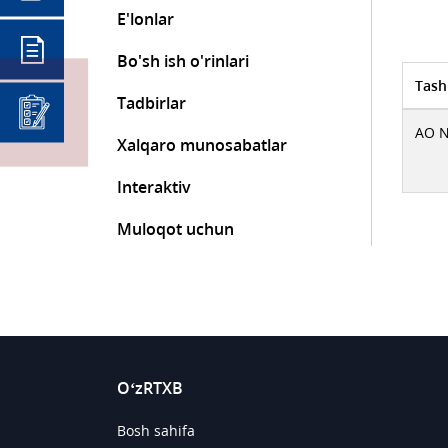
E'lonlar
Bo'sh ish o'rinlari
Tash
Tadbirlar
АО N
Xalqaro munosabatlar
Interaktiv
Muloqot uchun
O‘zRTXB
Bosh sahifa