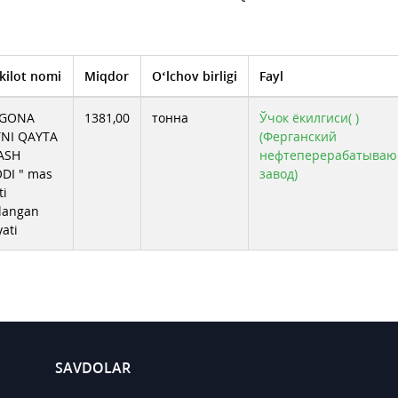
kilot nomi
Miqdor
O‘lchov birligi
Fayl
RGONA
1381,00
тонна
Ўчок ёкилгиси( )
NI QAYTA
(Ферганский
ASH
нефтеперерабатыва
DI " mas
завод)
ti
langan
yati
SAVDOLAR