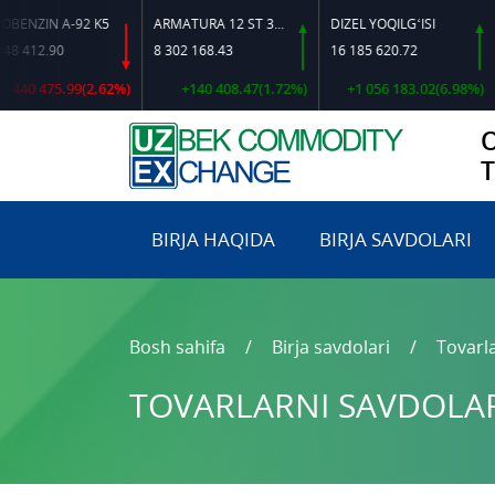
IN A-92 K5
ARMATURA 12 ST 35 GS O‘LCHAMLI
DIZEL YOQILG‘ISI
2.90
8 302 168.43
16 185 620.72
16 
 475.99(2.62%)
+140 408.47(1.72%)
+1 056 183.02(6.98%)
BIRJA HAQIDA
BIRJA SAVDOLARI
Bosh sahifa
Birja savdolari
Tovarla
TOVARLARNI SAVDOLARG