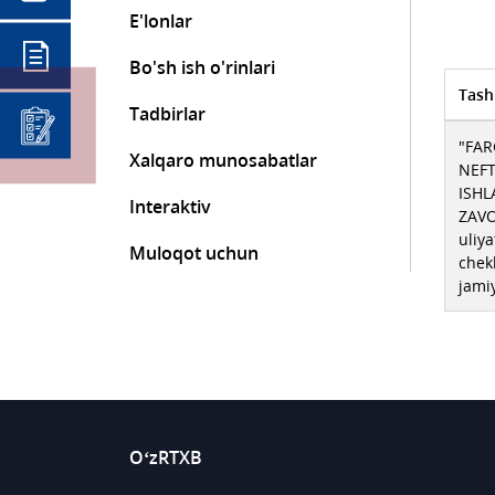
E'lonlar
Bo'sh ish o'rinlari
Tash
Tadbirlar
"FA
Xalqaro munosabatlar
NEFT
ISHL
Interaktiv
ZAVO
uliya
Muloqot uchun
chek
jami
O‘zRTXB