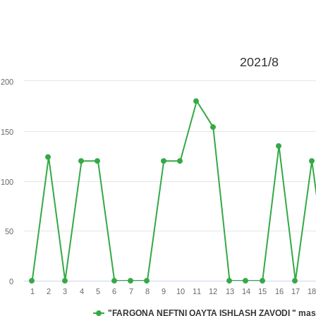
2021/8
200
150
100
50
0
1
2
3
4
5
6
7
8
9
10
11
12
13
14
15
16
17
18
"FARGONA NEFTNI QAYTA ISHLASH ZAVODI " mas uli