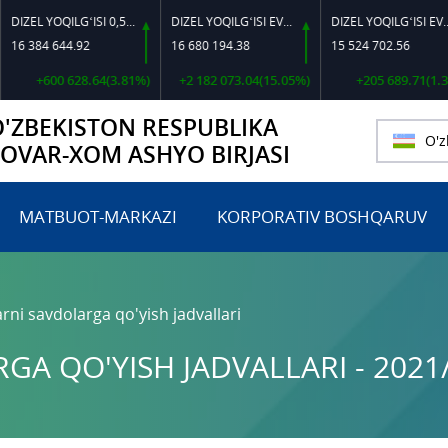
DIZEL YOQILG‘ISI 0,5-40
DIZEL YOQILG‘ISI EVRO L-K-4
DIZEL YOQILG‘ISI EVRO-L II K-4 SSDF
384 644.92
16 680 194.38
15 524 702.56
+600 628.64(3.81%)
+2 182 073.04(15.05%)
+205 689.71(1.34%)
O'ZBEKISTON RESPUBLIKA
O'z
TOVAR-XOM ASHYO BIRJASI
MATBUOT-MARKAZI
KORPORATIV BOSHQARUV
rni savdolarga qo'yish jadvallari
A QO'YISH JADVALLARI - 2021