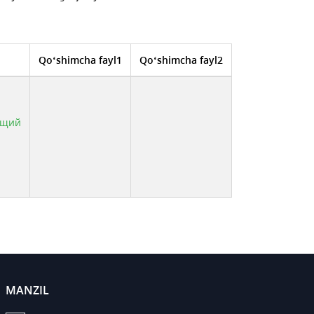
Qo‘shimcha fayl1
Qo‘shimcha fayl2
ющий
MANZIL