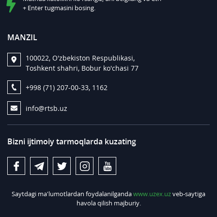
+ Enter tugmasini bosing.
MANZIL
100022, O'zbekiston Respublikasi,
Toshkent shahri, Bobur ko'chasi 77
+998 (71) 207-00-33, 1162
info@rtsb.uz
Bizni ijtimoiy tarmoqlarda kuzating
Saytdagi ma'lumotlardan foydalanilganda
www.uzex.uz
veb-saytiga
havola qilish majburiy.