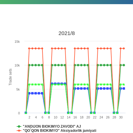
2021/8
15k
10k
Trade sets
5k
0
2
4
6
8
10
12
14
16
18
20
22
24
26
28
30
"ANDIJON BIOKIMYO ZAVODI" AJ
"QO`QON BIOKIMYO" Aksiyadorlik jamiyati