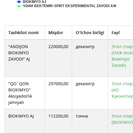
BIOKIMYO AJ
ЧЭИИ BEKTEMIR-SPIRT EKSPERIMENTAL ZAVODI АЖ
Tashkilot nomi
Miqdor
O‘lchov birligi
Fayl
"ANDIJON
220000,00
декалитр
Этил спирт
BIOKIMYO
(ОАЖ Andi
ZAVODI" AJ
Biokimyo
Zavodi)
"QO`QON
297000,00
декалитр
Этил спирт
BIOKIMYO"
(АО
Aksiyadorlik
Куконспир
jamiyati
BIOKIMYO AJ
112200,00
тонна
Этил спирт
(BIOKIMYO