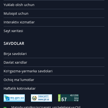
Yuklab olish uchun
Muloqot uchun
Interaktiv xizmatlar
Sayt xaritasi
SAVDOLAR
Birja savdolari
Davlat xaridlar
Ko'rgazma-yarmarka savdolari
Ochiq ma’lumotlar
Haftalik kotirovkalar
Matnda xatolikni ko'rsangiz, uni belgilang va Ctrl