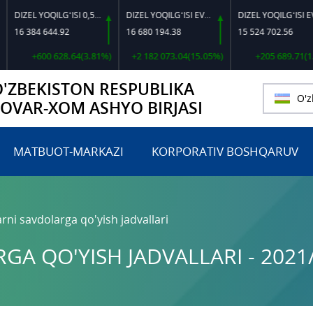
DIZEL YOQILG‘ISI 0,5-40
DIZEL YOQILG‘ISI EVRO L-K-4
DIZEL YOQILG‘ISI EVRO-L II K-4 SSDF
384 644.92
16 680 194.38
15 524 702.56
+600 628.64(3.81%)
+2 182 073.04(15.05%)
+205 689.71(1.34%)
O'ZBEKISTON RESPUBLIKA
O'z
TOVAR-XOM ASHYO BIRJASI
MATBUOT-MARKAZI
KORPORATIV BOSHQARUV
rni savdolarga qo'yish jadvallari
A QO'YISH JADVALLARI - 2021