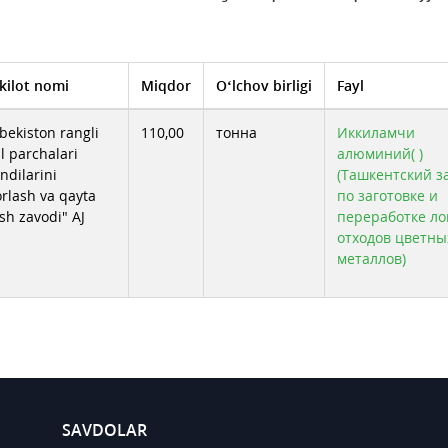
kilot nomi
Miqdor
O‘lchov birligi
Fayl
bekiston rangli
110,00
тонна
Иккиламчи
l parchalari
алюминий( )
ndilarini
(Ташкентский з
orlash va qayta
по заготовке и
sh zavodi" AJ
переработке ло
отходов цветны
металлов)
SAVDOLAR