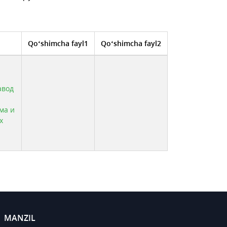
Qo‘shimcha fayl1
Qo‘shimcha fayl2
авод
ма и
х
MANZIL