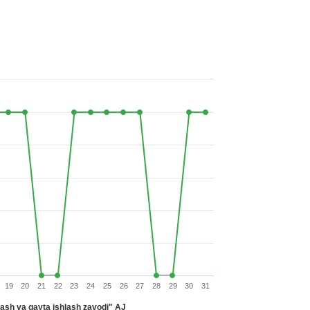
19
20
21
22
23
24
25
26
27
28
29
30
31
rlash va qayta ishlash zavodi" AJ