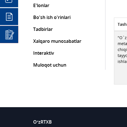
E'lonlar
Bo'sh ish o'rinlari
Tash
Tadbirlar
"O`z
Xalqaro munosabatlar
meta
chiqi
Interaktiv
tayy
ishla
Muloqot uchun
O‘zRTXB