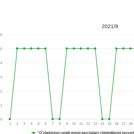
2021/8
6
5
4
3
2
1
0
1
2
3
4
5
6
7
8
9
10
11
12
13
14
15
16
17
18
"O`zbekiston rangli metal parchalari chiqindilarini tayyo