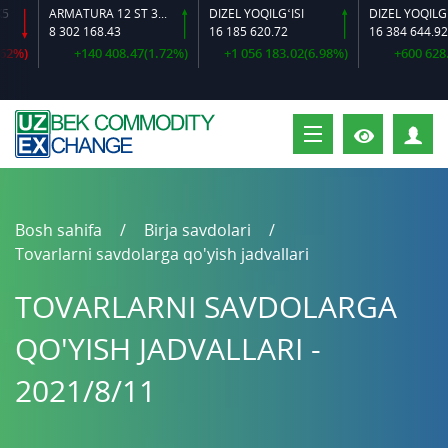
ARMATURA 12 ST 35 GS O‘LCHAMLI
DIZEL YOQILG‘ISI
8 302 168.43
16 185 620.72
16 384 644.92
+140 408.47(1.72%)
+1 056 183.02(6.98%)
+600 628.64(3
S
Bosh sahifa
Birja savdolari
Tovarlarni savdolarga qo'yish jadvallari
TOVARLARNI SAVDOLARGA
QO'YISH JADVALLARI -
2021/8/11