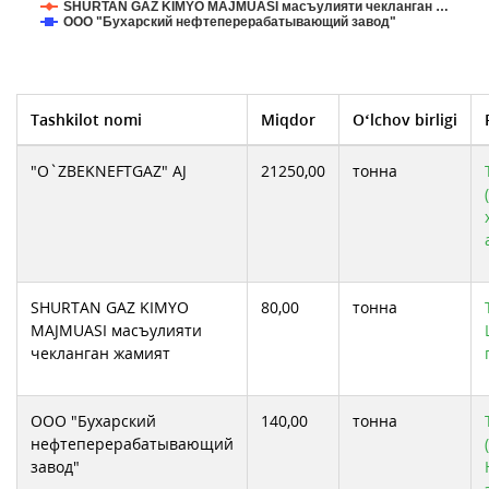
SHURTAN GAZ KIMYO MAJMUASI масъулияти чекланган …
ООО "Бухарский нефтеперерабатывающий завод"
Tashkilot nomi
Miqdor
O‘lchov birligi
"O`ZBEKNEFTGAZ" AJ
21250,00
тонна
SHURTAN GAZ KIMYO
80,00
тонна
MAJMUASI масъулияти
чекланган жамият
ООО "Бухарский
140,00
тонна
нефтеперерабатывающий
завод"