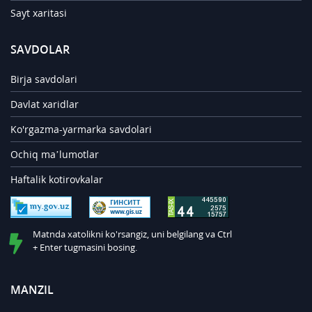
Sayt xaritasi
SAVDOLAR
Birja savdolari
Davlat xaridlar
Ko'rgazma-yarmarka savdolari
Ochiq ma’lumotlar
Haftalik kotirovkalar
Matnda xatolikni ko'rsangiz, uni belgilang va Ctrl
+ Enter tugmasini bosing.
MANZIL