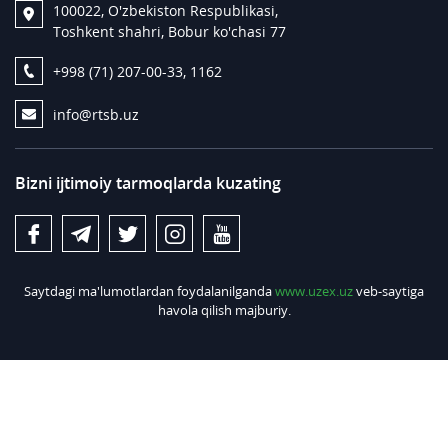
100022, O'zbekiston Respublikasi,
Toshkent shahri, Bobur ko'chasi 77
+998 (71) 207-00-33, 1162
info@rtsb.uz
Bizni ijtimoiy tarmoqlarda kuzating
Saytdagi ma'lumotlardan foydalanilganda
www.uzex.uz
veb-saytiga
havola qilish majburiy.