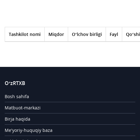
Tashkilot nomi
Miqdor
O‘lchov birligi
Fayl
Qo‘shi
O‘zRTXB
Bosh sahifa
Matbuot-markazi
Birja haqida
Me'yoriy-huquqiy baza