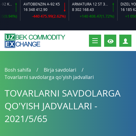
AVTOBENZIN A-92 K2-L
AVTOBENZIN A-92 K5
ARMATURA 12 ST 35 GS O‘LCHAMLI
DIZEL YOQIL
16 348 412.90
8 302 168.43
16 185 620.
0.94%)
-440 475.99(2.62%)
+140 408.47(1.72%)
+1 056 1
S
Bosh sahifa
Birja savdolari
Tovarlarni savdolarga qo'yish jadvallari
TOVARLARNI SAVDOLARGA
QO'YISH JADVALLARI -
2021/5/65