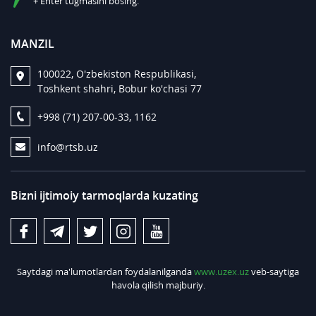
+ Enter tugmasini bosing.
MANZIL
100022, O'zbekiston Respublikasi,
Toshkent shahri, Bobur ko'chasi 77
+998 (71) 207-00-33, 1162
info@rtsb.uz
Bizni ijtimoiy tarmoqlarda kuzating
Saytdagi ma'lumotlardan foydalanilganda
www.uzex.uz
veb-saytiga
havola qilish majburiy.