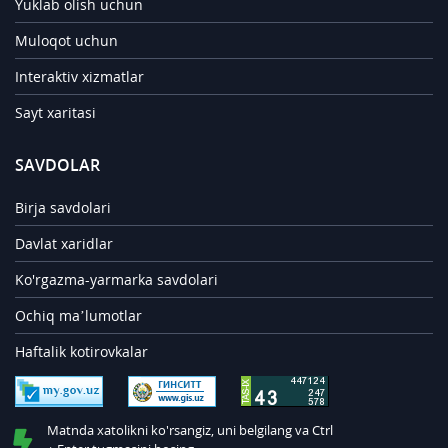
Yuklab olish uchun
Muloqot uchun
Interaktiv xizmatlar
Sayt xaritasi
SAVDOLAR
Birja savdolari
Davlat xaridlar
Ko'rgazma-yarmarka savdolari
Ochiq ma’lumotlar
Haftalik kotirovkalar
Matnda xatolikni ko'rsangiz, uni belgilang va Ctrl