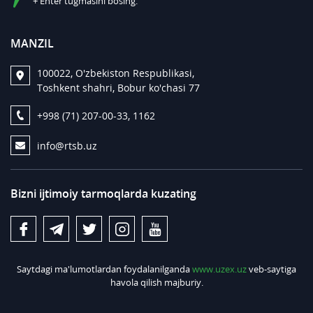
+ Enter tugmasini bosing.
MANZIL
100022, O'zbekiston Respublikasi,
Toshkent shahri, Bobur ko'chasi 77
+998 (71) 207-00-33, 1162
info@rtsb.uz
Bizni ijtimoiy tarmoqlarda kuzating
Saytdagi ma'lumotlardan foydalanilganda
www.uzex.uz
veb-saytiga
havola qilish majburiy.