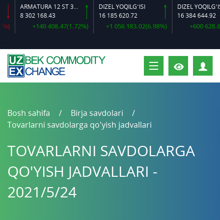
ARMATURA 12 ST 35 GS O‘LCHAMLI
DIZEL YOQILG‘ISI
8 302 168.43
16 185 620.72
16 384 644.92
)
+140 408.47(1.72%)
+1 056 183.02(6.98%)
+600 628.64(
S
Bosh sahifa
Birja savdolari
Tovarlarni savdolarga qo'yish jadvallari
TOVARLARNI SAVDOLARGA
QO'YISH JADVALLARI -
2021/5/24