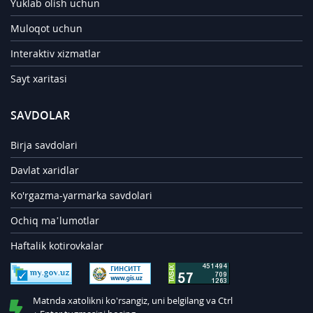
Yuklab olish uchun
Muloqot uchun
Interaktiv xizmatlar
Sayt xaritasi
SAVDOLAR
Birja savdolari
Davlat xaridlar
Ko'rgazma-yarmarka savdolari
Ochiq ma’lumotlar
Haftalik kotirovkalar
Matnda xatolikni ko'rsangiz, uni belgilang va Ctrl