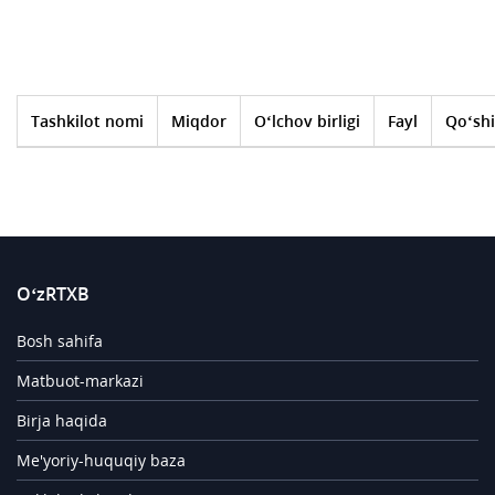
Tashkilot nomi
Miqdor
O‘lchov birligi
Fayl
Qo‘shi
O‘zRTXB
Bosh sahifa
Matbuot-markazi
Birja haqida
Me'yoriy-huquqiy baza