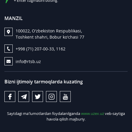
+ Enter tugmasini bosing.
MANZIL
100022, O'zbekiston Respublikasi,
Toshkent shahri, Bobur ko'chasi 77
+998 (71) 207-00-33, 1162
info@rtsb.uz
Bizni ijtimoiy tarmoqlarda kuzating
Saytdagi ma'lumotlardan foydalanilganda
www.uzex.uz
veb-saytiga
havola qilish majburiy.