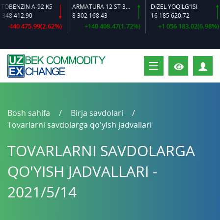
NZIN A-92 K5
ARMATURA 12 ST 35 GS O‘LCHAMLI
DIZEL YOQILG‘ISI
 412.90
8 302 168.43
16 185 620.72
1
40 475.99(2.62%)
+140 408.47(1.72%)
+1 056 183.02(6.98%)
S
Bosh sahifa
Birja savdolari
Tovarlarni savdolarga qo'yish jadvallari
TOVARLARNI SAVDOLARGA
QO'YISH JADVALLARI -
2021/5/14