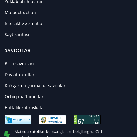
Yuklab olish uchun
Muloqot uchun
Interaktiv xizmatlar
Sayt xaritasi
SAVDOLAR
Birja savdolari
Davlat xaridlar
Ko'rgazma-yarmarka savdolari
Ochiq ma’lumotlar
Haftalik kotirovkalar
Matnda xatolikni ko'rsangiz, uni belgilang va Ctrl