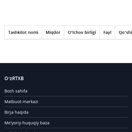
Tashkilot nomi
Miqdor
O‘lchov birligi
Fayl
Qo‘shi
O‘zRTXB
Bosh sahifa
Matbuot-markazi
Birja haqida
Me'yoriy-huquqiy baza