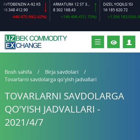
AVTOBENZIN A-92 K5
ARMATURA 12 ST 35 GS O‘LCHAMLI
DIZEL YOQILG‘ISI
16 348 412.90
8 302 168.43
16 185 620.72
-440 475.99(2.62%)
+140 408.47(1.72%)
+1 056 183.02(6.98
S
Bosh sahifa
Birja savdolari
Tovarlarni savdolarga qo'yish jadvallari
TOVARLARNI SAVDOLARGA
QO'YISH JADVALLARI -
2021/4/7