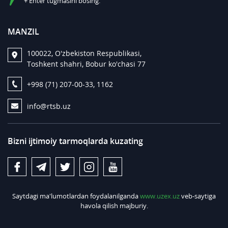
+ Enter tugmasini bosing.
MANZIL
100022, O'zbekiston Respublikasi,
Toshkent shahri, Bobur ko'chasi 77
+998 (71) 207-00-33, 1162
info@rtsb.uz
Bizni ijtimoiy tarmoqlarda kuzating
Saytdagi ma'lumotlardan foydalanilganda
www.uzex.uz
veb-saytiga
havola qilish majburiy.