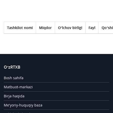
Tashkilot nomi
Miqdor
O‘lchov birligi
Fayl
Qo‘shi
O‘zRTXB
Bosh sahifa
Matbuot-markazi
Birja haqida
Me'yoriy-huquqiy baza