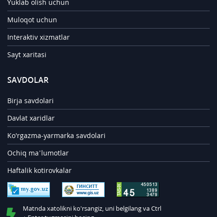
Yuklab olish uchun
Muloqot uchun
Interaktiv xizmatlar
Sayt xaritasi
SAVDOLAR
Birja savdolari
Davlat xaridlar
Ko'rgazma-yarmarka savdolari
Ochiq ma’lumotlar
Haftalik kotirovkalar
Matnda xatolikni ko'rsangiz, uni belgilang va Ctrl