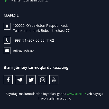
+ Enter tugmasini bosing.
MANZIL
100022, O'zbekiston Respublikasi,
Toshkent shahri, Bobur ko'chasi 77
+998 (71) 207-00-33, 1162
info@rtsb.uz
Bizni ijtimoiy tarmoqlarda kuzating
Saytdagi ma'lumotlardan foydalanilganda
www.uzex.uz
veb-saytiga
havola qilish majburiy.