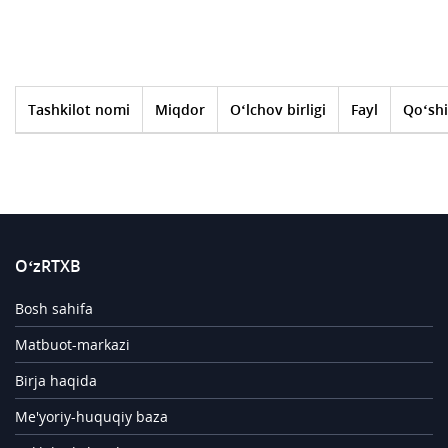
Tashkilot nomi
Miqdor
O‘lchov birligi
Fayl
Qo‘shi
O‘zRTXB
Bosh sahifa
Matbuot-markazi
Birja haqida
Me'yoriy-huquqiy baza