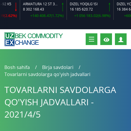
 K5
ARMATURA 12 ST 35 GS O‘LCHAMLI
DIZEL YOQILG‘ISI
8 302 168.43
16 185 620.72
16 384 644.
(2.62%)
+140 408.47(1.72%)
+1 056 183.02(6.98%)
+600 6
S
Bosh sahifa
Birja savdolari
Tovarlarni savdolarga qo'yish jadvallari
TOVARLARNI SAVDOLARGA
QO'YISH JADVALLARI -
2021/4/5