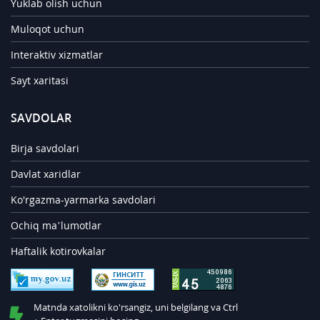
Yuklab olish uchun
Muloqot uchun
Interaktiv xizmatlar
Sayt xaritasi
SAVDOLAR
Birja savdolari
Davlat xaridlar
Ko'rgazma-yarmarka savdolari
Ochiq ma’lumotlar
Haftalik kotirovkalar
Matnda xatolikni ko'rsangiz, uni belgilang va Ctrl