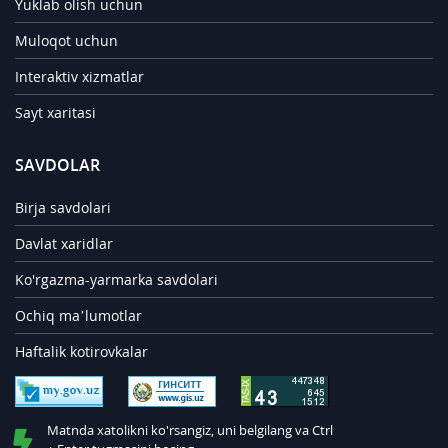
Yuklab olish uchun
Muloqot uchun
Interaktiv xizmatlar
Sayt xaritasi
SAVDOLAR
Birja savdolari
Davlat xaridlar
Ko'rgazma-yarmarka savdolari
Ochiq ma’lumotlar
Haftalik kotirovkalar
Matnda xatolikni ko'rsangiz, uni belgilang va Ctrl