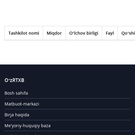
Tashkilot nomi
Miqdor
O‘lchov birligi
Fayl
Qo‘shi
O‘zRTXB
Bosh sahifa
Matbuot-markazi
Birja haqida
Me'yoriy-huquqiy baza