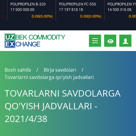
POLIPROPILEN B-320
POLIPROPILEN FC-550
POLIPROPILEN Y120
17 000 000.00
17 197 818.18
14 500 316.08
0.00(0.00%)
0.00(0.00%)
0.00(0
S
Bosh sahifa
Birja savdolari
Tovarlarni savdolarga qo'yish jadvallari
TOVARLARNI SAVDOLARGA
QO'YISH JADVALLARI -
2021/4/38