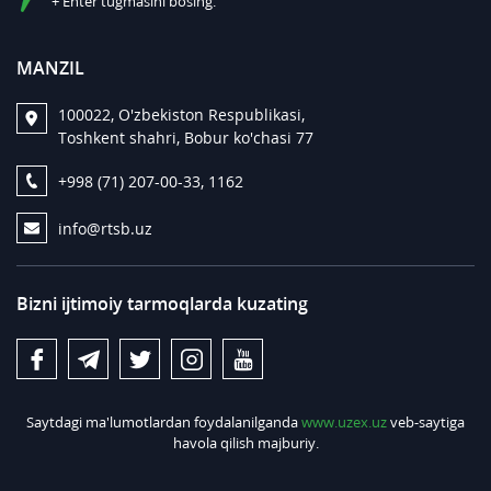
+ Enter tugmasini bosing.
MANZIL
100022, O'zbekiston Respublikasi,
Toshkent shahri, Bobur ko'chasi 77
+998 (71) 207-00-33, 1162
info@rtsb.uz
Bizni ijtimoiy tarmoqlarda kuzating
Saytdagi ma'lumotlardan foydalanilganda
www.uzex.uz
veb-saytiga
havola qilish majburiy.