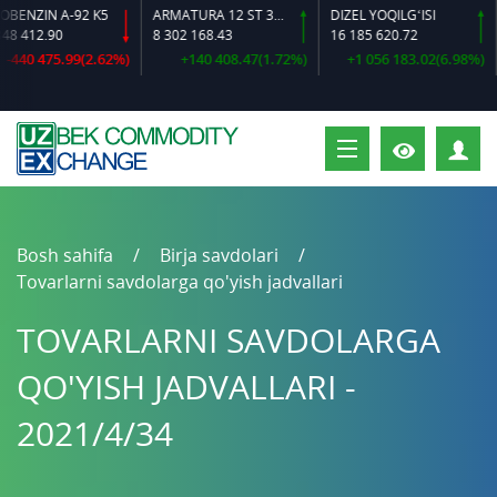
NZIN A-92 K5
ARMATURA 12 ST 35 GS O‘LCHAMLI
DIZEL YOQILG‘ISI
 412.90
8 302 168.43
16 185 620.72
1
40 475.99(2.62%)
+140 408.47(1.72%)
+1 056 183.02(6.98%)
S
Bosh sahifa
Birja savdolari
Tovarlarni savdolarga qo'yish jadvallari
TOVARLARNI SAVDOLARGA
QO'YISH JADVALLARI -
2021/4/34