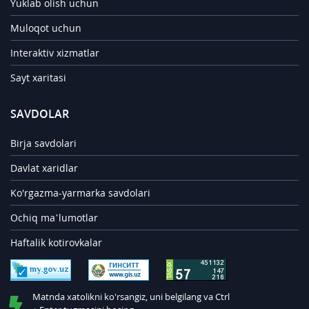
Yuklab olish uchun
Muloqot uchun
Interaktiv xizmatlar
Sayt xaritasi
SAVDOLAR
Birja savdolari
Davlat xaridlar
Ko'rgazma-yarmarka savdolari
Ochiq ma’lumotlar
Haftalik kotirovkalar
Matnda xatolikni ko'rsangiz, uni belgilang va Ctrl