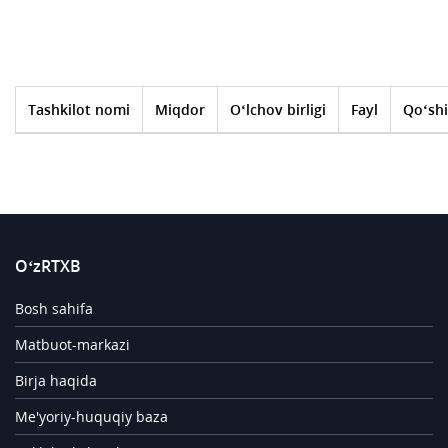
Tashkilot nomi
Miqdor
O‘lchov birligi
Fayl
Qo‘shi
O‘zRTXB
Bosh sahifa
Matbuot-markazi
Birja haqida
Me'yoriy-huquqiy baza