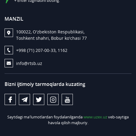
+ Enter tugmasini bosing.
MANZIL
100022, O'zbekiston Respublikasi,
Toshkent shahri, Bobur ko'chasi 77
+998 (71) 207-00-33, 1162
info@rtsb.uz
Bizni ijtimoiy tarmoqlarda kuzating
Saytdagi ma'lumotlardan foydalanilganda
www.uzex.uz
veb-saytiga
havola qilish majburiy.