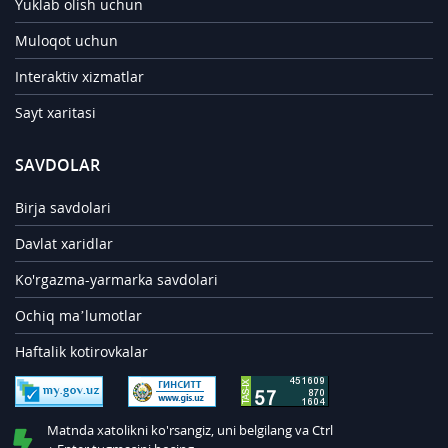
Yuklab olish uchun
Muloqot uchun
Interaktiv xizmatlar
Sayt xaritasi
SAVDOLAR
Birja savdolari
Davlat xaridlar
Ko'rgazma-yarmarka savdolari
Ochiq ma’lumotlar
Haftalik kotirovkalar
Matnda xatolikni ko'rsangiz, uni belgilang va Ctrl