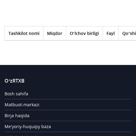
Tashkilot nomi
Miqdor
O‘lchov birligi
Fayl
Qo‘shi
O‘zRTXB
Bosh sahifa
Matbuot-markazi
Birja haqida
Me'yoriy-huquqiy baza