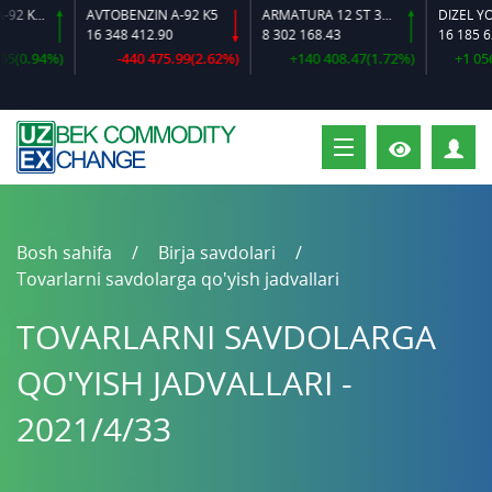
AVTOBENZIN A-92 K2-L
AVTOBENZIN A-92 K5
ARMATURA 12 ST 35 GS O‘LCHAMLI
DIZEL YOQIL
16 348 412.90
8 302 168.43
16 185 620.
(0.94%)
-440 475.99(2.62%)
+140 408.47(1.72%)
+1 056 1
S
Bosh sahifa
Birja savdolari
Tovarlarni savdolarga qo'yish jadvallari
TOVARLARNI SAVDOLARGA
QO'YISH JADVALLARI -
2021/4/33