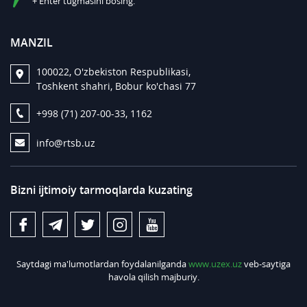
+ Enter tugmasini bosing.
MANZIL
100022, O'zbekiston Respublikasi,
Toshkent shahri, Bobur ko'chasi 77
+998 (71) 207-00-33, 1162
info@rtsb.uz
Bizni ijtimoiy tarmoqlarda kuzating
Saytdagi ma'lumotlardan foydalanilganda
www.uzex.uz
veb-saytiga
havola qilish majburiy.