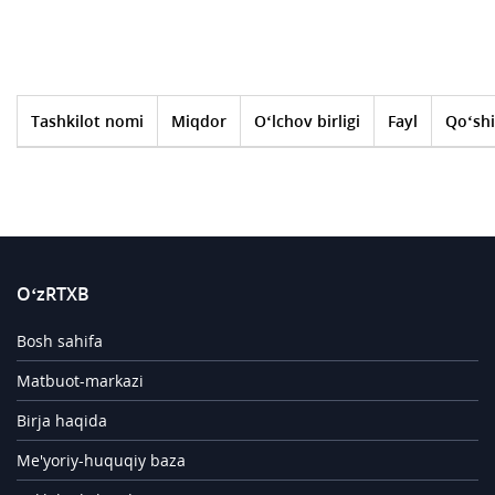
Tashkilot nomi
Miqdor
O‘lchov birligi
Fayl
Qo‘shi
O‘zRTXB
Bosh sahifa
Matbuot-markazi
Birja haqida
Me'yoriy-huquqiy baza