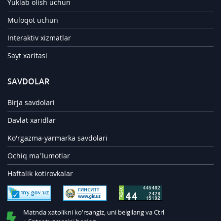
Yuklab olish uchun
Muloqot uchun
Interaktiv xizmatlar
Sayt xaritasi
SAVDOLAR
Birja savdolari
Davlat xaridlar
Ko'rgazma-yarmarka savdolari
Ochiq ma’lumotlar
Haftalik kotirovkalar
Matnda xatolikni ko'rsangiz, uni belgilang va Ctrl