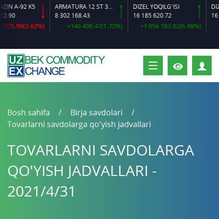
 A-92 K5
ARMATURA 12 ST 35 GS O‘LCHAMLI
DIZEL YOQILG‘ISI
90
8 302 168.43
16 185 620.72
16 38
75.99(2.62%)
+140 408.47(1.72%)
+1 056 183.02(6.98%)
+
S
Bosh sahifa
Birja savdolari
Tovarlarni savdolarga qo'yish jadvallari
TOVARLARNI SAVDOLARGA
QO'YISH JADVALLARI -
2021/4/31