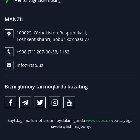
+ Enter tugmasini bosing.
MANZIL
100022, O'zbekiston Respublikasi,
Toshkent shahri, Bobur ko'chasi 77
+998 (71) 207-00-33, 1162
info@rtsb.uz
Bizni ijtimoiy tarmoqlarda kuzating
Saytdagi ma'lumotlardan foydalanilganda
www.uzex.uz
veb-saytiga
havola qilish majburiy.