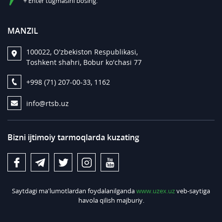
+ Enter tugmasini bosing.
MANZIL
100022, O'zbekiston Respublikasi,
Toshkent shahri, Bobur ko'chasi 77
+998 (71) 207-00-33, 1162
info@rtsb.uz
Bizni ijtimoiy tarmoqlarda kuzating
Saytdagi ma'lumotlardan foydalanilganda
www.uzex.uz
veb-saytiga
havola qilish majburiy.