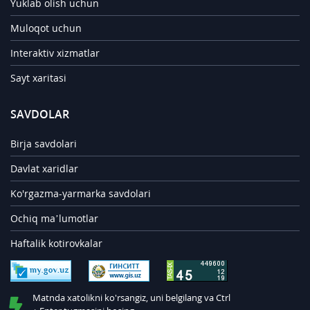
Yuklab olish uchun
Muloqot uchun
Interaktiv xizmatlar
Sayt xaritasi
SAVDOLAR
Birja savdolari
Davlat xaridlar
Ko'rgazma-yarmarka savdolari
Ochiq ma’lumotlar
Haftalik kotirovkalar
Matnda xatolikni ko'rsangiz, uni belgilang va Ctrl