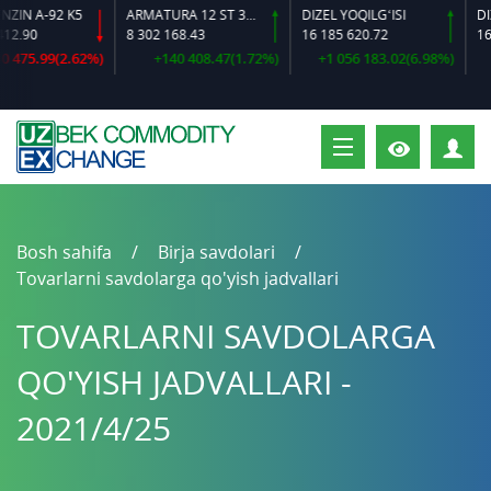
N A-92 K5
ARMATURA 12 ST 35 GS O‘LCHAMLI
DIZEL YOQILG‘ISI
.90
8 302 168.43
16 185 620.72
16 38
475.99(2.62%)
+140 408.47(1.72%)
+1 056 183.02(6.98%)
+
S
Bosh sahifa
Birja savdolari
Tovarlarni savdolarga qo'yish jadvallari
TOVARLARNI SAVDOLARGA
QO'YISH JADVALLARI -
2021/4/25