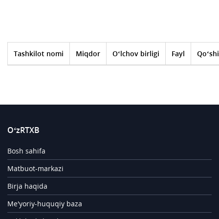
Tashkilot nomi
Miqdor
O‘lchov birligi
Fayl
Qo‘shi
O‘zRTXB
Bosh sahifa
Matbuot-markazi
Birja haqida
Me'yoriy-huquqiy baza