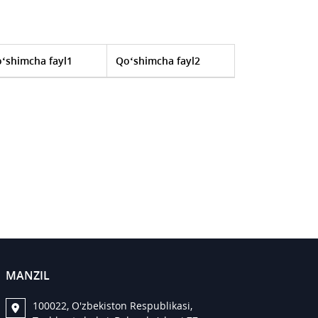
‘shimcha fayl1
Qo‘shimcha fayl2
MANZIL
100022, O'zbekiston Respublikasi,