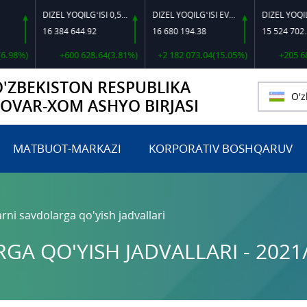
DIZEL YOQILG‘ISI 0,5-40
DIZEL YOQILG‘ISI EVRO L-K-4
16 384 644.92
16 680 194.38
15 524 702.56
%)
+600 628.64(3.81%)
+2 182 073.04(15.05%)
+205 689.71
O'ZBEKISTON RESPUBLIKA
O'z
TOVAR-XOM ASHYO BIRJASI
MATBUOT-MARKAZI
KORPORATIV BOSHQARUV
rni savdolarga qo'yish jadvallari
A QO'YISH JADVALLARI - 2021