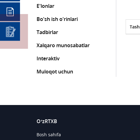
E'lonlar
Bo'sh ish o'rinlari
Tash
Tadbirlar
Xalqaro munosabatlar
Interaktiv
Muloqot uchun
O‘zRTXB
Bosh sahifa