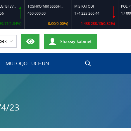
DIZEL YOQILG‘ISI EVRO-L II K-4 SSDF
TOSHKO‘MIR SSSSH-13
MIS KATODI
POLIPROPIL
460 000.00
174 223 266.44
17 000 000.
(1.34%)
0.00(0.00%)
-1 438 288.13(0.82%)
bek
Shaxsiy kabinet
MULOQOT UCHUN
/4/23