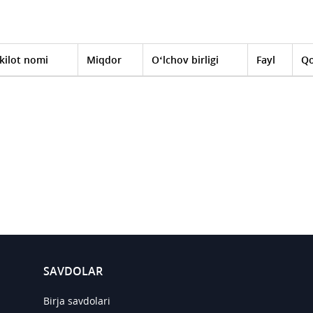
kilot nomi
Miqdor
O‘lchov birligi
Fayl
Qo
SAVDOLAR
Birja savdolari