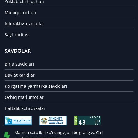
Yuklab olish uchun
Muloqot uchun
Interaktiv xizmatlar
Sayt xaritasi
SAVDOLAR
Birja savdolari
Davlat xaridlar
Ko'rgazma-yarmarka savdolari
Ochiq ma’lumotlar
Haftalik kotirovkalar
Matnda xatolikni ko'rsangiz, uni belgilang va Ctrl