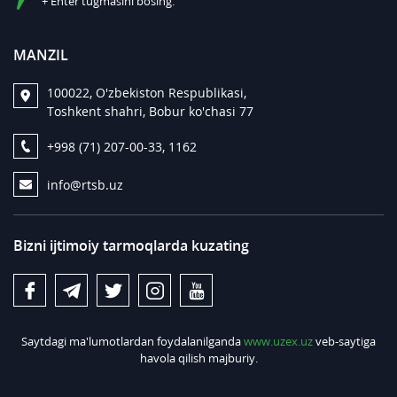
+ Enter tugmasini bosing.
MANZIL
100022, O'zbekiston Respublikasi,
Toshkent shahri, Bobur ko'chasi 77
+998 (71) 207-00-33, 1162
info@rtsb.uz
Bizni ijtimoiy tarmoqlarda kuzating
Saytdagi ma'lumotlardan foydalanilganda
www.uzex.uz
veb-saytiga
havola qilish majburiy.