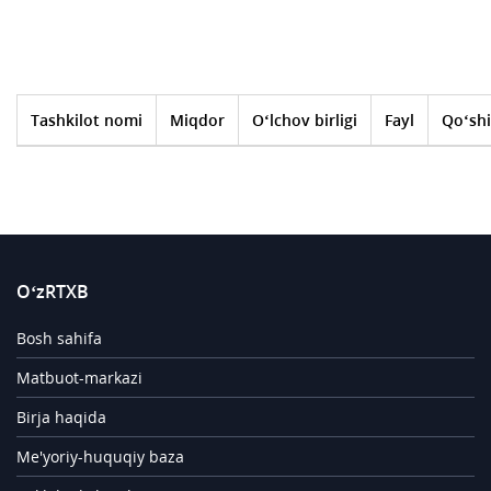
Tashkilot nomi
Miqdor
O‘lchov birligi
Fayl
Qo‘shi
O‘zRTXB
Bosh sahifa
Matbuot-markazi
Birja haqida
Me'yoriy-huquqiy baza