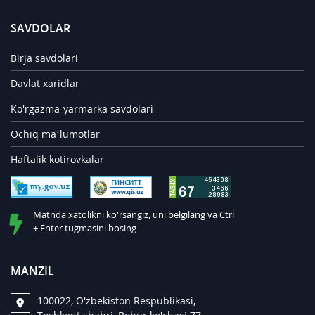
SAVDOLAR
Birja savdolari
Davlat xaridlar
Ko'rgazma-yarmarka savdolari
Ochiq ma’lumotlar
Haftalik kotirovkalar
Matnda xatolikni ko'rsangiz, uni belgilang va Ctrl
+ Enter tugmasini bosing.
MANZIL
100022, O'zbekiston Respublikasi,