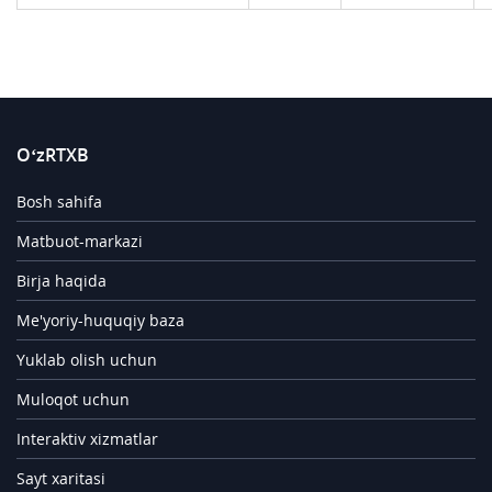
O‘zRTXB
Bosh sahifa
Matbuot-markazi
Birja haqida
Me'yoriy-huquqiy baza
Yuklab olish uchun
Muloqot uchun
Interaktiv xizmatlar
Sayt xaritasi