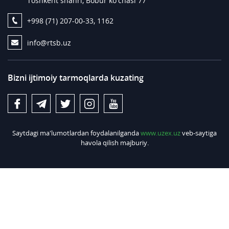
Toshkent shahri, Bobur ko'chasi 77
+998 (71) 207-00-33, 1162
info@rtsb.uz
Bizni ijtimoiy tarmoqlarda kuzating
Saytdagi ma'lumotlardan foydalanilganda
www.uzex.uz
veb-saytiga
havola qilish majburiy.