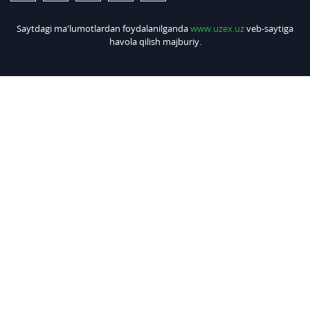
Saytdagi ma'lumotlardan foydalanilganda
www.uzex.uz
veb-saytiga
havola qilish majburiy.