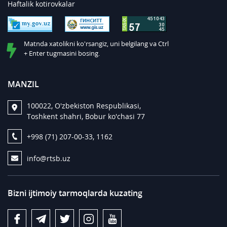
Haftalik kotirovkalar
Matnda xatolikni ko'rsangiz, uni belgilang va Ctrl
+ Enter tugmasini bosing.
MANZIL
100022, O'zbekiston Respublikasi,
Toshkent shahri, Bobur ko'chasi 77
+998 (71) 207-00-33, 1162
info@rtsb.uz
Bizni ijtimoiy tarmoqlarda kuzating