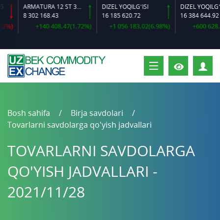
ARMATURA 12 ST 35 GS O‘LCHAMLI
DIZEL YOQILG‘ISI
8 302 168.43
16 185 620.72
16 384 644.92
)
+140 408.47(1.72%)
+1 056 183.02(6.98%)
+600 628.64(
S
Bosh sahifa
Birja savdolari
Tovarlarni savdolarga qo'yish jadvallari
TOVARLARNI SAVDOLARGA
QO'YISH JADVALLARI -
2021/11/28