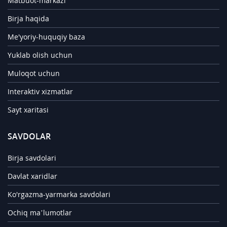
Matbuot-markazi
Birja haqida
Me'yoriy-huquqiy baza
Yuklab olish uchun
Muloqot uchun
Interaktiv xizmatlar
Sayt xaritasi
SAVDOLAR
Birja savdolari
Davlat xaridlar
Ko'rgazma-yarmarka savdolari
Ochiq ma’lumotlar