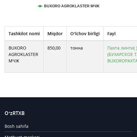
BUXORO AGROKLASTER МЧЖ
Tashkilot nomi
Miqdor
O‘lchov birligi
Fayl
BUXORO
850,00
тонна
Пахта линти( 
AGROKLASTER
(БУХАРСКОЕ 
МЧЖ
BUXOROPAXT
O‘zRTXB
Bosh sahifa