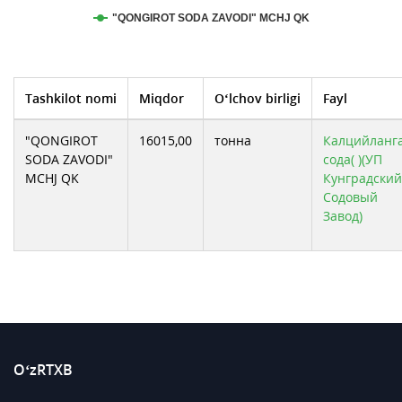
"QONGIROT SODA ZAVODI" MCHJ QK
Tashkilot nomi
Miqdor
O‘lchov birligi
Fayl
"QONGIROT
16015,00
тонна
Калцийланг
SODA ZAVODI"
сода( )(УП
MCHJ QK
Кунградский
Содовый
Завод)
O‘zRTXB