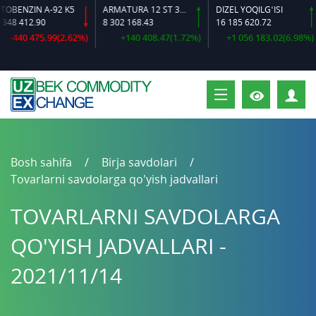
ENZIN A-92 K5
ARMATURA 12 ST 35 GS O‘LCHAMLI
DIZEL YOQILG‘ISI
 412.90
8 302 168.43
16 185 620.72
440 475.99(2.62%)
+140 408.47(1.72%)
+1 056 183.02(6.98%)
S
Bosh sahifa
Birja savdolari
Tovarlarni savdolarga qo'yish jadvallari
TOVARLARNI SAVDOLARGA
QO'YISH JADVALLARI -
2021/11/14