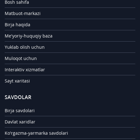
Bosh sahifa
Matbuot-markazi
Birja haqida
Me'yoriy-huquqiy baza
Yuklab olish uchun
Muloqot uchun
Interaktiv xizmatlar
Sayt xaritasi
SAVDOLAR
Birja savdolari
Davlat xaridlar
Ko'rgazma-yarmarka savdolari