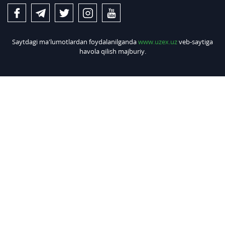
Saytdagi ma'lumotlardan foydalanilganda
www.uzex.uz
veb-saytiga
havola qilish majburiy.