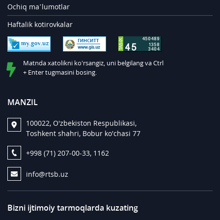
Ochiq ma’lumotlar
Haftalik kotirovkalar
Matnda xatolikni ko'rsangiz, uni belgilang va Ctrl
+ Enter tugmasini bosing.
MANZIL
100022, O'zbekiston Respublikasi,
Toshkent shahri, Bobur ko'chasi 77
+998 (71) 207-00-33, 1162
info@rtsb.uz
Bizni ijtimoiy tarmoqlarda kuzating