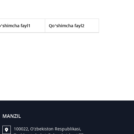
‘shimcha fayl1
Qo‘shimcha fayl2
MANZIL
100022, O'zbekiston Respublikasi,