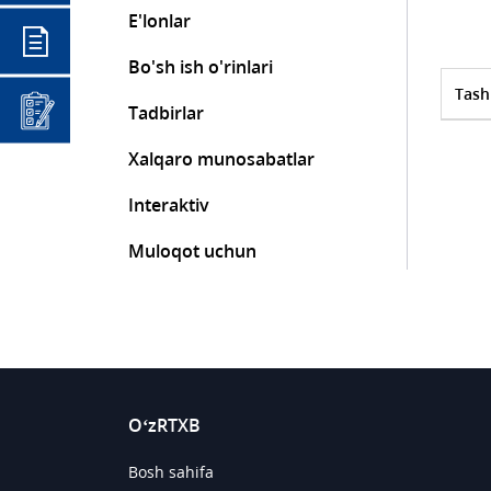
E'lonlar
Bo'sh ish o'rinlari
Tash
Tadbirlar
Xalqaro munosabatlar
Interaktiv
Muloqot uchun
O‘zRTXB
Bosh sahifa