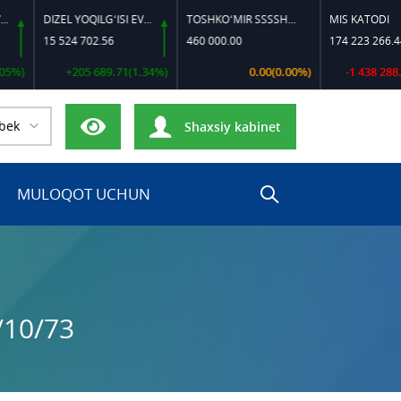
DIZEL YOQILG‘ISI EVRO-L II K-4 SSDF
TOSHKO‘MIR SSSSH-13
MIS KATODI
15 524 702.56
460 000.00
174 223 266.44
+205 689.71(1.34%)
0.00(0.00%)
-1 438 288.13(0
bek
Shaxsiy kabinet
MULOQOT UCHUN
/10/73