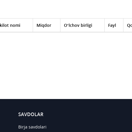
kilot nomi
Miqdor
O‘lchov birligi
Fayl
Qo
SAVDOLAR
Birja savdolari