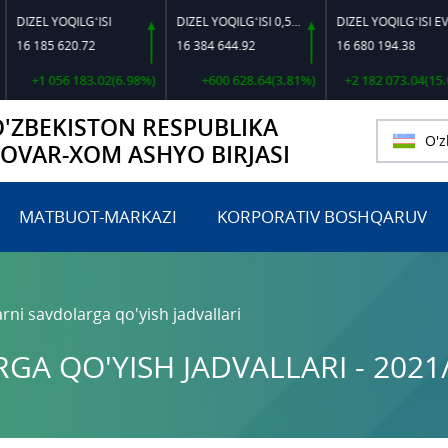
ZEL YOQILG‘ISI
DIZEL YOQILG‘ISI 0,5-40
DIZEL YOQILG‘ISI EVRO L-K-4
 185 620.72
16 384 644.92
16 680 194.38
+1 056 183.02(6.98%)
+600 628.64(3.81%)
+2 182 073.04(15.05%)
O'ZBEKISTON RESPUBLIKA
O'z
TOVAR-XOM ASHYO BIRJASI
MATBUOT-MARKAZI
KORPORATIV BOSHQARUV
rni savdolarga qo'yish jadvallari
A QO'YISH JADVALLARI - 2021