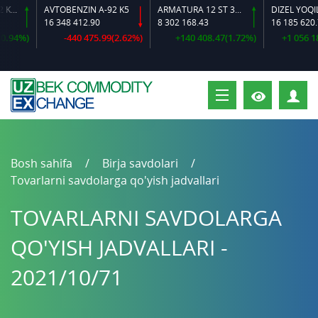
IN A-92 K2-L
AVTOBENZIN A-92 K5
ARMATURA 12 ST 35 GS O‘LCHAMLI
DIZEL YOQILG‘I
16 348 412.90
8 302 168.43
16 185 620.72
94%)
-440 475.99(2.62%)
+140 408.47(1.72%)
+1 056 183.
S
Bosh sahifa
Birja savdolari
Tovarlarni savdolarga qo'yish jadvallari
TOVARLARNI SAVDOLARGA
QO'YISH JADVALLARI -
2021/10/71