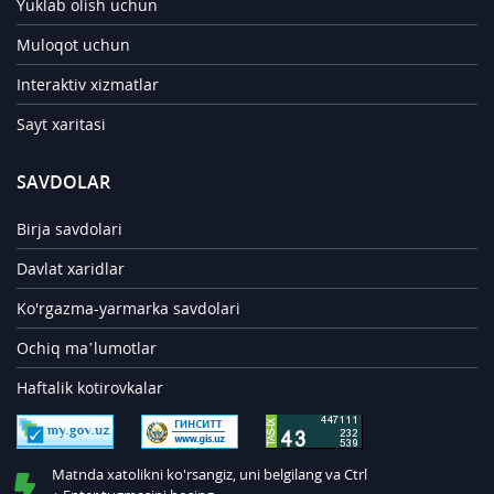
Yuklab olish uchun
Muloqot uchun
Interaktiv xizmatlar
Sayt xaritasi
SAVDOLAR
Birja savdolari
Davlat xaridlar
Ko'rgazma-yarmarka savdolari
Ochiq ma’lumotlar
Haftalik kotirovkalar
Matnda xatolikni ko'rsangiz, uni belgilang va Ctrl