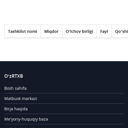
Tashkilot nomi
Miqdor
O‘lchov birligi
Fayl
Qo‘shi
O‘zRTXB
Bosh sahifa
Matbuot-markazi
Birja haqida
Me'yoriy-huquqiy baza