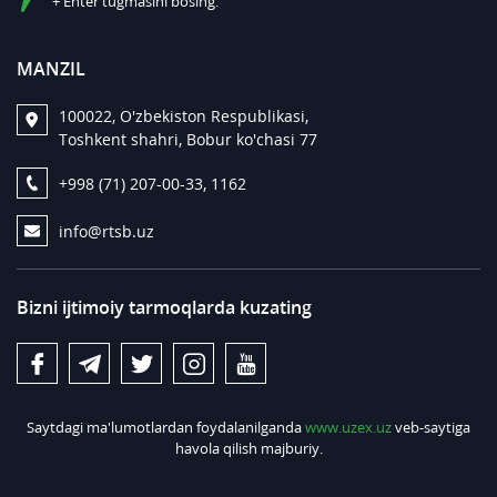
+ Enter tugmasini bosing.
MANZIL
100022, O'zbekiston Respublikasi,
Toshkent shahri, Bobur ko'chasi 77
+998 (71) 207-00-33, 1162
info@rtsb.uz
Bizni ijtimoiy tarmoqlarda kuzating
Saytdagi ma'lumotlardan foydalanilganda
www.uzex.uz
veb-saytiga
havola qilish majburiy.