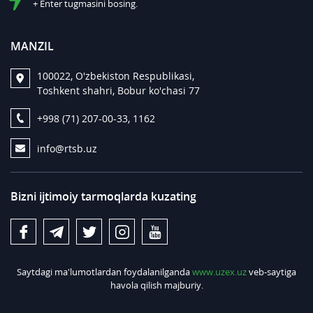
+ Enter tugmasini bosing.
MANZIL
100022, O'zbekiston Respublikasi,
Toshkent shahri, Bobur ko'chasi 77
+998 (71) 207-00-33, 1162
info@rtsb.uz
Bizni ijtimoiy tarmoqlarda kuzating
Saytdagi ma'lumotlardan foydalanilganda
www.uzex.uz
veb-saytiga
havola qilish majburiy.