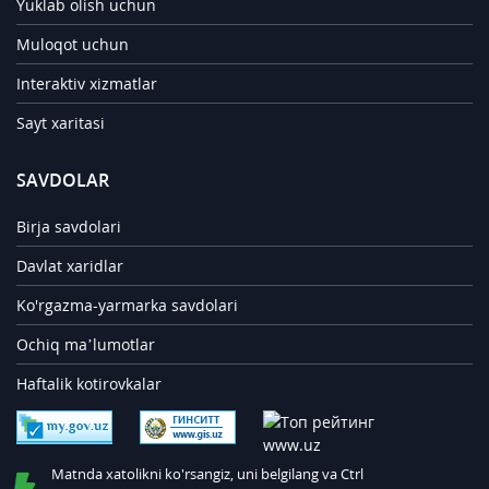
Yuklab olish uchun
Muloqot uchun
Interaktiv xizmatlar
Sayt xaritasi
SAVDOLAR
Birja savdolari
Davlat xaridlar
Ko'rgazma-yarmarka savdolari
Ochiq ma’lumotlar
Haftalik kotirovkalar
Matnda xatolikni ko'rsangiz, uni belgilang va Ctrl