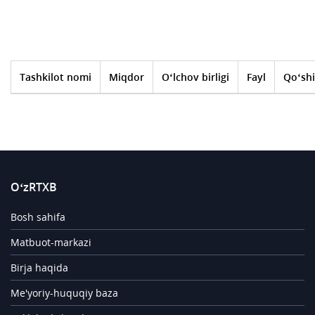
Tashkilot nomi
Miqdor
O‘lchov birligi
Fayl
Qo‘shi
O‘zRTXB
Bosh sahifa
Matbuot-markazi
Birja haqida
Me'yoriy-huquqiy baza