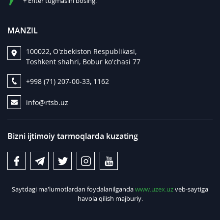
+ Enter tugmasini bosing.
MANZIL
100022, O'zbekiston Respublikasi,
Toshkent shahri, Bobur ko'chasi 77
+998 (71) 207-00-33, 1162
info@rtsb.uz
Bizni ijtimoiy tarmoqlarda kuzating
Saytdagi ma'lumotlardan foydalanilganda
www.uzex.uz
veb-saytiga
havola qilish majburiy.