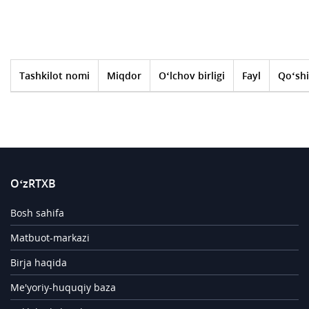
Tashkilot nomi
Miqdor
O‘lchov birligi
Fayl
Qo‘shi
O‘zRTXB
Bosh sahifa
Matbuot-markazi
Birja haqida
Me'yoriy-huquqiy baza