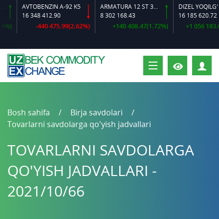
AVTOBENZIN A-92 K5
ARMATURA 12 ST 35 GS O‘LCHAMLI
DIZEL YOQILG‘ISI
16 348 412.90
8 302 168.43
16 185 620.72
)
-440 475.99(2.62%)
+140 408.47(1.72%)
+1 056 183.02(
S
Bosh sahifa
Birja savdolari
Tovarlarni savdolarga qo'yish jadvallari
TOVARLARNI SAVDOLARGA
QO'YISH JADVALLARI -
2021/10/66