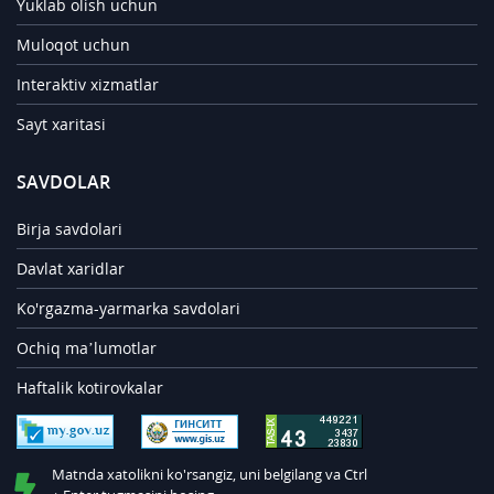
Yuklab olish uchun
Muloqot uchun
Interaktiv xizmatlar
Sayt xaritasi
SAVDOLAR
Birja savdolari
Davlat xaridlar
Ko'rgazma-yarmarka savdolari
Ochiq ma’lumotlar
Haftalik kotirovkalar
Matnda xatolikni ko'rsangiz, uni belgilang va Ctrl