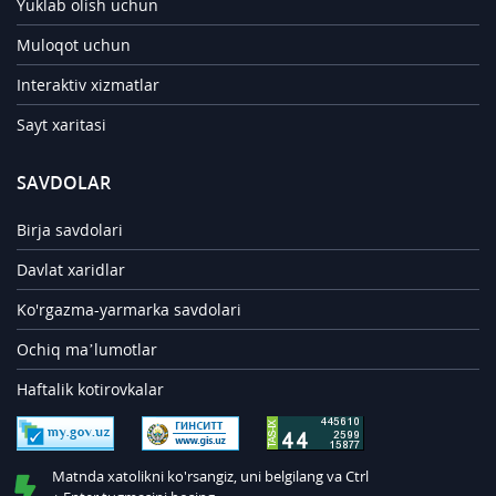
Yuklab olish uchun
Muloqot uchun
Interaktiv xizmatlar
Sayt xaritasi
SAVDOLAR
Birja savdolari
Davlat xaridlar
Ko'rgazma-yarmarka savdolari
Ochiq ma’lumotlar
Haftalik kotirovkalar
Matnda xatolikni ko'rsangiz, uni belgilang va Ctrl