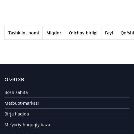
Tashkilot nomi
Miqdor
O‘lchov birligi
Fayl
Qo‘shi
O‘zRTXB
Bosh sahifa
Matbuot-markazi
Birja haqida
Me'yoriy-huquqiy baza