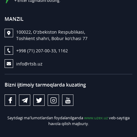
+ Enter tugmasini bosing.
MANZIL
100022, O'zbekiston Respublikasi,
Toshkent shahri, Bobur ko'chasi 77
+998 (71) 207-00-33, 1162
info@rtsb.uz
Bizni ijtimoiy tarmoqlarda kuzating
Saytdagi ma'lumotlardan foydalanilganda
www.uzex.uz
veb-saytiga
havola qilish majburiy.