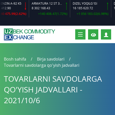
IN A-92 K5
ARMATURA 12 ST 35 GS O‘LCHAMLI
DIZEL YOQILG‘ISI
2.90
8 302 168.43
16 185 620.72
16 
 475.99(2.62%)
+140 408.47(1.72%)
+1 056 183.02(6.98%)
S
Bosh sahifa
Birja savdolari
Tovarlarni savdolarga qo'yish jadvallari
TOVARLARNI SAVDOLARGA
QO'YISH JADVALLARI -
2021/10/6