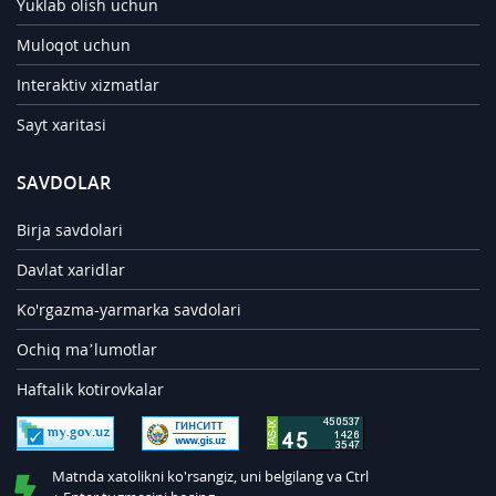
Yuklab olish uchun
Muloqot uchun
Interaktiv xizmatlar
Sayt xaritasi
SAVDOLAR
Birja savdolari
Davlat xaridlar
Ko'rgazma-yarmarka savdolari
Ochiq ma’lumotlar
Haftalik kotirovkalar
Matnda xatolikni ko'rsangiz, uni belgilang va Ctrl