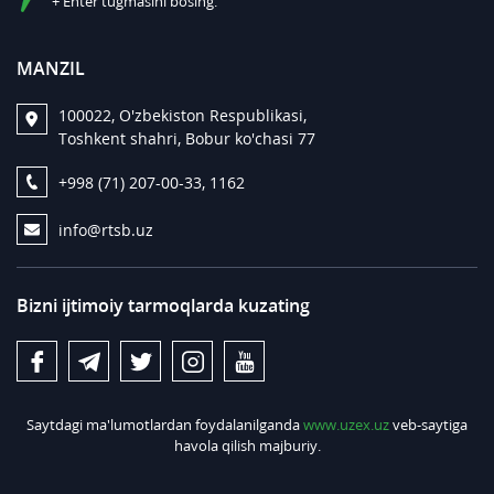
+ Enter tugmasini bosing.
MANZIL
100022, O'zbekiston Respublikasi,
Toshkent shahri, Bobur ko'chasi 77
+998 (71) 207-00-33, 1162
info@rtsb.uz
Bizni ijtimoiy tarmoqlarda kuzating
Saytdagi ma'lumotlardan foydalanilganda
www.uzex.uz
veb-saytiga
havola qilish majburiy.