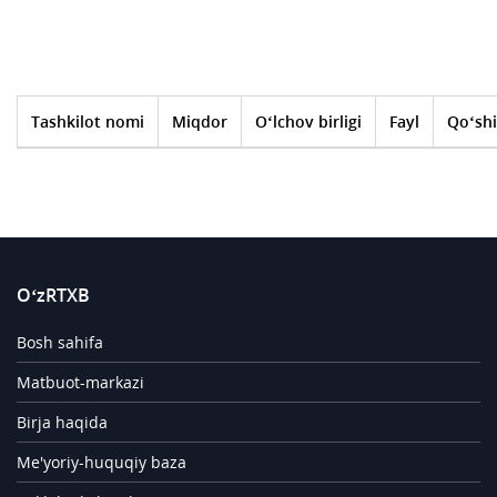
Tashkilot nomi
Miqdor
O‘lchov birligi
Fayl
Qo‘shi
O‘zRTXB
Bosh sahifa
Matbuot-markazi
Birja haqida
Me'yoriy-huquqiy baza