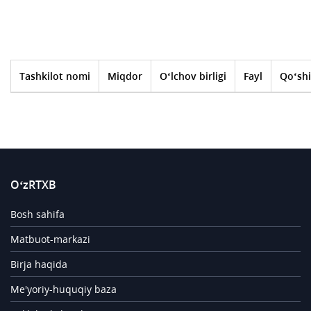
Tashkilot nomi
Miqdor
O‘lchov birligi
Fayl
Qo‘shi
O‘zRTXB
Bosh sahifa
Matbuot-markazi
Birja haqida
Me'yoriy-huquqiy baza