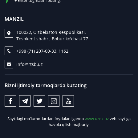
+ Enter tugmasini bosing.
MANZIL
100022, O'zbekiston Respublikasi,
Toshkent shahri, Bobur ko'chasi 77
+998 (71) 207-00-33, 1162
info@rtsb.uz
Bizni ijtimoiy tarmoqlarda kuzating
Saytdagi ma'lumotlardan foydalanilganda
www.uzex.uz
veb-saytiga
havola qilish majburiy.