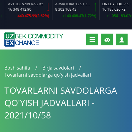
AVTOBENZIN A-92 K5
ARMATURA 12 ST 35 GS O‘LCHAMLI
DIZEL YOQILG‘ISI
16 348 412.90
8 302 168.43
16 185 620.72
-440 475.99(2.62%)
+140 408.47(1.72%)
+1 056 183.02(6.
S
Bosh sahifa
Birja savdolari
Tovarlarni savdolarga qo'yish jadvallari
TOVARLARNI SAVDOLARGA
QO'YISH JADVALLARI -
2021/10/58