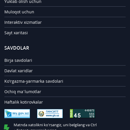
Yuklab olish uchun
Muloqot uchun
Interaktiv xizmatlar
Sayt xaritasi
SAVDOLAR
Birja savdolari
Davlat xaridlar
Ko'rgazma-yarmarka savdolari
Ochiq ma’lumotlar
Haftalik kotirovkalar
Matnda xatolikni ko'rsangiz, uni belgilang va Ctrl