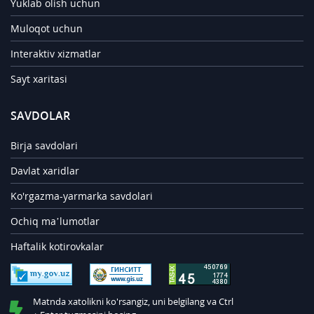
Yuklab olish uchun
Muloqot uchun
Interaktiv xizmatlar
Sayt xaritasi
SAVDOLAR
Birja savdolari
Davlat xaridlar
Ko'rgazma-yarmarka savdolari
Ochiq ma’lumotlar
Haftalik kotirovkalar
Matnda xatolikni ko'rsangiz, uni belgilang va Ctrl