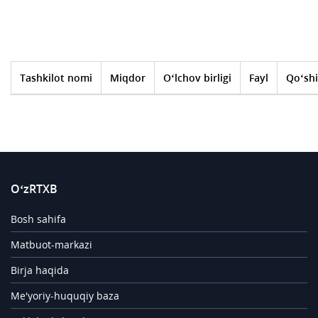
Tashkilot nomi
Miqdor
O‘lchov birligi
Fayl
Qo‘shi
O‘zRTXB
Bosh sahifa
Matbuot-markazi
Birja haqida
Me'yoriy-huquqiy baza