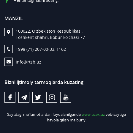
+ Enter tugmasini bosing.
MANZIL
100022, O'zbekiston Respublikasi,
Toshkent shahri, Bobur ko'chasi 77
+998 (71) 207-00-33, 1162
info@rtsb.uz
Bizni ijtimoiy tarmoqlarda kuzating
Saytdagi ma'lumotlardan foydalanilganda
www.uzex.uz
veb-saytiga
havola qilish majburiy.