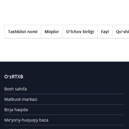
Tashkilot nomi
Miqdor
O‘lchov birligi
Fayl
Qo‘shi
O‘zRTXB
Bosh sahifa
Matbuot-markazi
Birja haqida
Me'yoriy-huquqiy baza