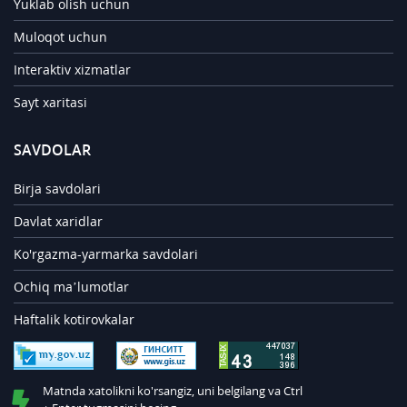
Yuklab olish uchun
Muloqot uchun
Interaktiv xizmatlar
Sayt xaritasi
SAVDOLAR
Birja savdolari
Davlat xaridlar
Ko'rgazma-yarmarka savdolari
Ochiq ma’lumotlar
Haftalik kotirovkalar
Matnda xatolikni ko'rsangiz, uni belgilang va Ctrl