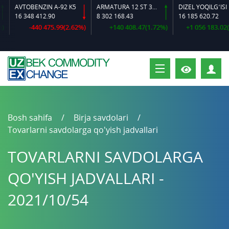
AVTOBENZIN A-92 K5
ARMATURA 12 ST 35 GS O‘LCHAMLI
DIZEL YOQILG‘ISI
16 348 412.90
8 302 168.43
16 185 620.72
-440 475.99(2.62%)
+140 408.47(1.72%)
+1 056 183.02(6.
S
Bosh sahifa
Birja savdolari
Tovarlarni savdolarga qo'yish jadvallari
TOVARLARNI SAVDOLARGA
QO'YISH JADVALLARI -
2021/10/54