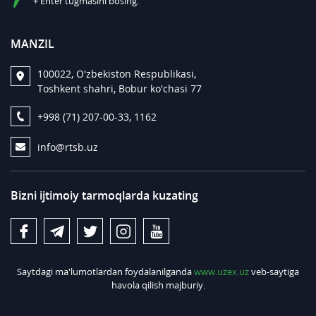
+ Enter tugmasini bosing.
MANZIL
100022, O'zbekiston Respublikasi,
Toshkent shahri, Bobur ko'chasi 77
+998 (71) 207-00-33, 1162
info@rtsb.uz
Bizni ijtimoiy tarmoqlarda kuzating
Saytdagi ma'lumotlardan foydalanilganda
www.uzex.uz
veb-saytiga
havola qilish majburiy.