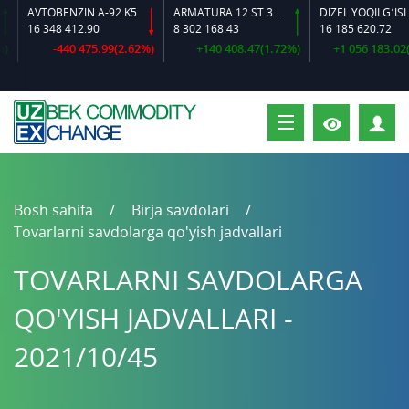
AVTOBENZIN A-92 K5
ARMATURA 12 ST 35 GS O‘LCHAMLI
DIZEL YOQILG‘ISI
16 348 412.90
8 302 168.43
16 185 620.72
-440 475.99(2.62%)
+140 408.47(1.72%)
+1 056 183.02(6.
S
Bosh sahifa
Birja savdolari
Tovarlarni savdolarga qo'yish jadvallari
TOVARLARNI SAVDOLARGA
QO'YISH JADVALLARI -
2021/10/45