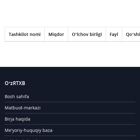
Tashkilot nomi
Miqdor
O‘lchov birligi
Fayl
Qo‘shi
O‘zRTXB
Bosh sahifa
Matbuot-markazi
Birja haqida
Me'yoriy-huquqiy baza