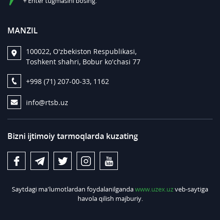
+ Enter tugmasini bosing.
MANZIL
100022, O'zbekiston Respublikasi,
Toshkent shahri, Bobur ko'chasi 77
+998 (71) 207-00-33, 1162
info@rtsb.uz
Bizni ijtimoiy tarmoqlarda kuzating
Saytdagi ma'lumotlardan foydalanilganda
www.uzex.uz
veb-saytiga
havola qilish majburiy.