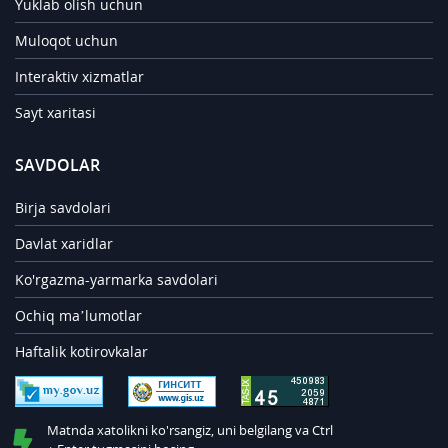
Yuklab olish uchun
Muloqot uchun
Interaktiv xizmatlar
Sayt xaritasi
SAVDOLAR
Birja savdolari
Davlat xaridlar
Ko'rgazma-yarmarka savdolari
Ochiq ma’lumotlar
Haftalik kotirovkalar
Matnda xatolikni ko'rsangiz, uni belgilang va Ctrl