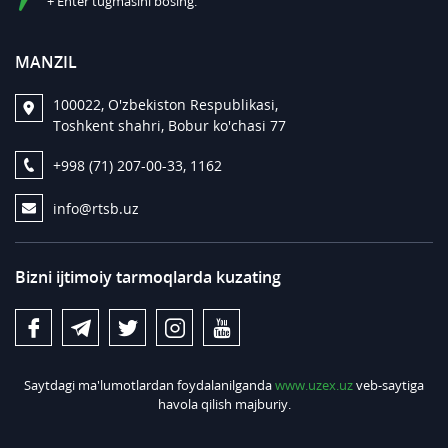
+ Enter tugmasini bosing.
MANZIL
100022, O'zbekiston Respublikasi,
Toshkent shahri, Bobur ko'chasi 77
+998 (71) 207-00-33, 1162
info@rtsb.uz
Bizni ijtimoiy tarmoqlarda kuzating
Saytdagi ma'lumotlardan foydalanilganda
www.uzex.uz
veb-saytiga
havola qilish majburiy.