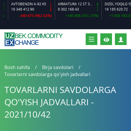
AVTOBENZIN A-92 K5
ARMATURA 12 ST 35 GS O‘LCHAMLI
DIZEL YOQILG‘ISI
16 348 412.90
8 302 168.43
16 185 620.72
-440 475.99(2.62%)
+140 408.47(1.72%)
+1 056 183.02(6
S
Bosh sahifa
Birja savdolari
Tovarlarni savdolarga qo'yish jadvallari
TOVARLARNI SAVDOLARGA
QO'YISH JADVALLARI -
2021/10/42