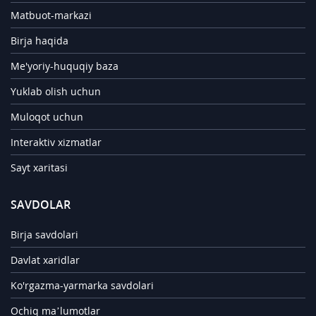
Matbuot-markazi
Birja haqida
Me'yoriy-huquqiy baza
Yuklab olish uchun
Muloqot uchun
Interaktiv xizmatlar
Sayt xaritasi
SAVDOLAR
Birja savdolari
Davlat xaridlar
Ko'rgazma-yarmarka savdolari
Ochiq ma’lumotlar