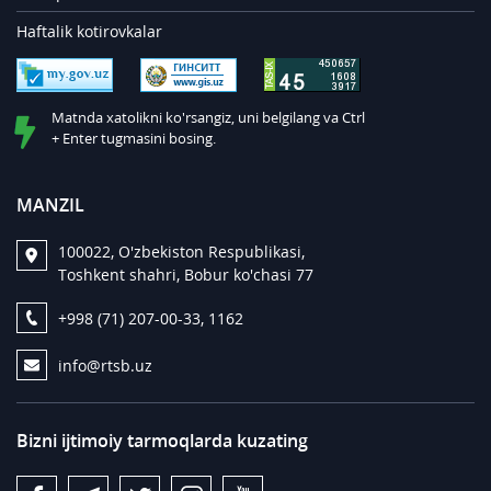
Haftalik kotirovkalar
Matnda xatolikni ko'rsangiz, uni belgilang va Ctrl
+ Enter tugmasini bosing.
MANZIL
100022, O'zbekiston Respublikasi,
Toshkent shahri, Bobur ko'chasi 77
+998 (71) 207-00-33, 1162
info@rtsb.uz
Bizni ijtimoiy tarmoqlarda kuzating