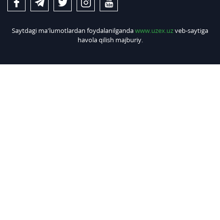
Saytdagi ma'lumotlardan foydalanilganda
www.uzex.uz
veb-saytiga
havola qilish majburiy.