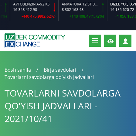
AVTOBENZIN A-92 K5
ARMATURA 12 ST 35 GS O‘LCHAMLI
DIZEL YOQILG‘ISI
16 348 412.90
8 302 168.43
16 185 620.72
-440 475.99(2.62%)
+140 408.47(1.72%)
+1 056 183.02(6
S
Bosh sahifa
Birja savdolari
Tovarlarni savdolarga qo'yish jadvallari
TOVARLARNI SAVDOLARGA
QO'YISH JADVALLARI -
2021/10/41