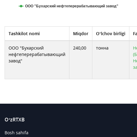
ООО "Бухарский нефтеперерабатывающий завод"
Tashkilot nomi
Miqdor
O‘lchov birligi
F
ООО "Бухарский
240,00
тонна
Н
нефтеперерабатывающий
(
завод"
Н
з
O‘zRTXB
Bosh sahifa