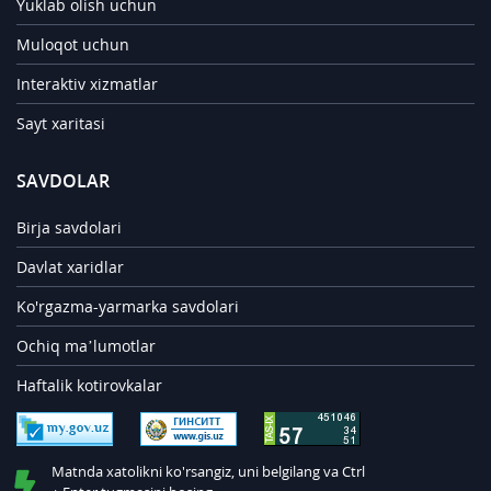
Yuklab olish uchun
Muloqot uchun
Interaktiv xizmatlar
Sayt xaritasi
SAVDOLAR
Birja savdolari
Davlat xaridlar
Ko'rgazma-yarmarka savdolari
Ochiq ma’lumotlar
Haftalik kotirovkalar
Matnda xatolikni ko'rsangiz, uni belgilang va Ctrl