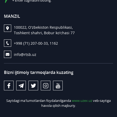
+ Enter tugmasini bosing.
MANZIL
100022, O'zbekiston Respublikasi,
Toshkent shahri, Bobur ko'chasi 77
+998 (71) 207-00-33, 1162
info@rtsb.uz
Bizni ijtimoiy tarmoqlarda kuzating
Saytdagi ma'lumotlardan foydalanilganda
www.uzex.uz
veb-saytiga
havola qilish majburiy.