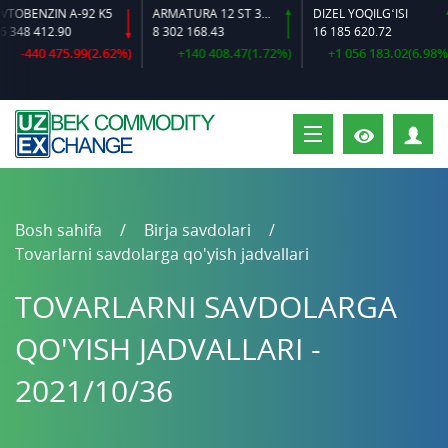
BENZIN A-92 K5
ARMATURA 12 ST 35 GS O‘LCHAMLI
DIZEL YOQILG‘ISI
48 412.90
8 302 168.43
16 185 620.72
-440 475.99(2.62%)
+140 408.47(1.72%)
+1 056 183.02(6.98%)
S
Bosh sahifa
Birja savdolari
Tovarlarni savdolarga qo'yish jadvallari
TOVARLARNI SAVDOLARGA
QO'YISH JADVALLARI -
2021/10/36