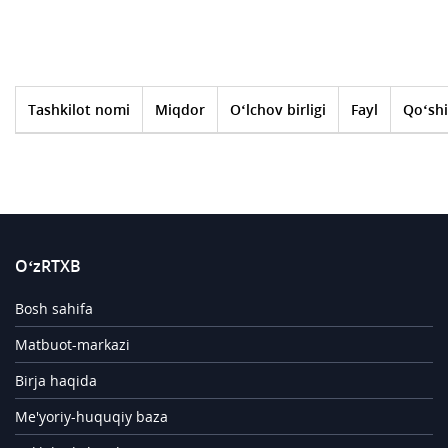
Tashkilot nomi
Miqdor
O‘lchov birligi
Fayl
Qo‘shi
O‘zRTXB
Bosh sahifa
Matbuot-markazi
Birja haqida
Me'yoriy-huquqiy baza