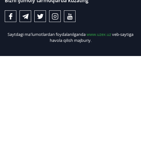
Bizni ijtimoiy tarmoqlarda kuzating
Saytdagi ma'lumotlardan foydalanilganda
www.uzex.uz
veb-saytiga
havola qilish majburiy.