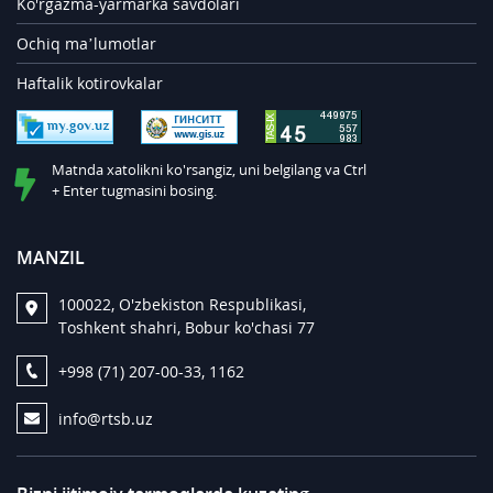
Ko'rgazma-yarmarka savdolari
Ochiq ma’lumotlar
Haftalik kotirovkalar
Matnda xatolikni ko'rsangiz, uni belgilang va Ctrl
+ Enter tugmasini bosing.
MANZIL
100022, O'zbekiston Respublikasi,
Toshkent shahri, Bobur ko'chasi 77
+998 (71) 207-00-33, 1162
info@rtsb.uz