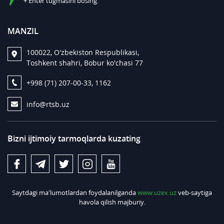
+ Enter tugmasini bosing.
MANZIL
100022, O'zbekiston Respublikasi,
Toshkent shahri, Bobur ko'chasi 77
+998 (71) 207-00-33, 1162
info@rtsb.uz
Bizni ijtimoiy tarmoqlarda kuzating
Saytdagi ma'lumotlardan foydalanilganda
www.uzex.uz
veb-saytiga
havola qilish majburiy.