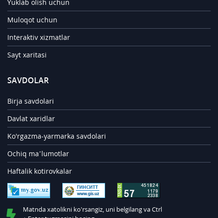
Yuklab olish uchun
Muloqot uchun
Interaktiv xizmatlar
Sayt xaritasi
SAVDOLAR
Birja savdolari
Davlat xaridlar
Ko'rgazma-yarmarka savdolari
Ochiq ma’lumotlar
Haftalik kotirovkalar
Matnda xatolikni ko'rsangiz, uni belgilang va Ctrl