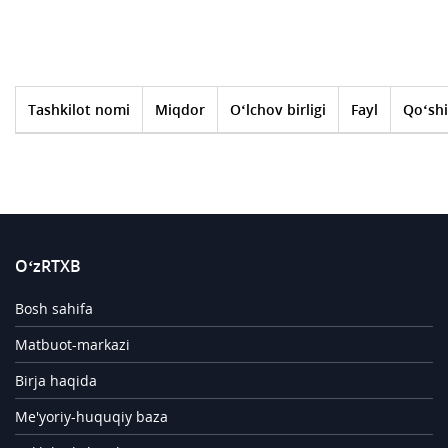
Tashkilot nomi
Miqdor
O‘lchov birligi
Fayl
Qo‘shi
O‘zRTXB
Bosh sahifa
Matbuot-markazi
Birja haqida
Me'yoriy-huquqiy baza