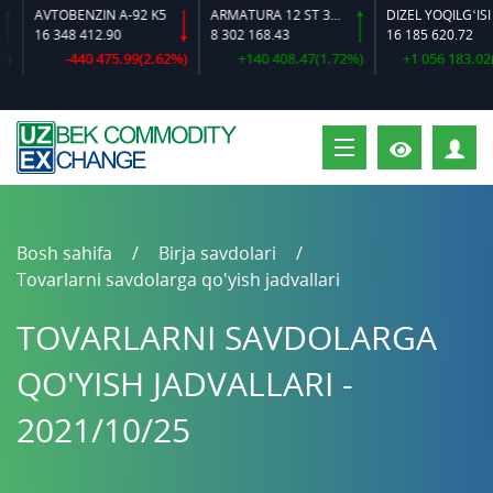
AVTOBENZIN A-92 K5
ARMATURA 12 ST 35 GS O‘LCHAMLI
DIZEL YOQILG‘ISI
16 348 412.90
8 302 168.43
16 185 620.72
-440 475.99(2.62%)
+140 408.47(1.72%)
+1 056 183.02(6.
S
Bosh sahifa
Birja savdolari
Tovarlarni savdolarga qo'yish jadvallari
TOVARLARNI SAVDOLARGA
QO'YISH JADVALLARI -
2021/10/25