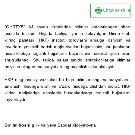
Chop etish
"O‘zRTXB" AJ savdo tizimlarida bitimlar kafolatlangan shart
asosida tuziladi. Birjada faoliyat yuritib kelayotgan Hisob-kitob
kliring palatasi (HKP) instituti to‘lovlarni amalga oshirish va
tovarlarni yetkazib berish majburiyatlari bajarilishini, shu jumladan
hisob-kitobga tegishli hujjatlarni bajarilishini nazorat qilish bilan
shug‘ullanadi. Shu tariqa palata savdo ishtirokchilariga bitimlar
bo‘yicha olingan majburiyatlarning bajarilishini kafolatlaydi.
HKP ning asosiy vazifalari bu birja bitimlarining majburiyatlarini
aniqlash, hisobga olish va o‘zaro hisobga olishdan iborat. HKP
kliring natijalariga asoslanib buxgalteriyaga tegishli hujjatlarni
tayyorlaydi.
Bo‘lim boshlig‘i
- Valiyeva Saodat Xidoyatovna