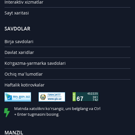
Interaktiv xizmatlar
Sayt xaritasi
SAVDOLAR
Birja savdolari
Davlat xaridlar
Ko'rgazma-yarmarka savdolari
Ochiq ma’lumotlar
Haftalik kotirovkalar
Matnda xatolikni ko'rsangiz, uni belgilang va Ctrl
+ Enter tugmasini bosing.
MANZIL