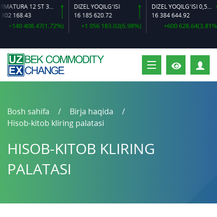
ARMATURA 12 ST 35 GS O‘LCHAMLI
DIZEL YOQILG‘ISI
DIZEL YOQILG‘ISI 0,5-40
02 168.43
16 185 620.72
16 384 644.92
+140 408.47(1.72%)
+1 056 183.02(6.98%)
+600 628.64(3.81%)
S
Bosh sahifa
Birja haqida
Hisob-kitob kliring palatasi
HISOB-KITOB KLIRING
PALATASI