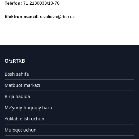
Telefon:
71 2130033/10-70
Elektron manzil:
s.valieva@rtsb.uz
O‘zRTXB
Bosh sahifa
Matbuot-markazi
Birja haqida
Me'yoriy-huquqiy baza
Yuklab olish uchun
Muloqot uchun