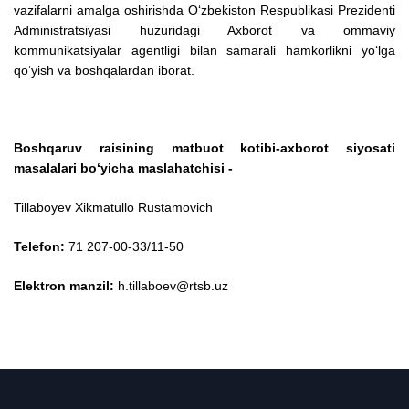
vazifalarni amalga oshirishda O‘zbekiston Respublikasi Prezidenti
Administratsiyasi huzuridagi Axborot va ommaviy
kommunikatsiyalar agentligi bilan samarali hamkorlikni yo‘lga
qo‘yish va boshqalardan iborat.
Boshqaruv raisining matbuot kotibi-axborot siyosati
masalalari bo‘yicha maslahatchisi -
Tillaboyev Xikmatullo Rustamovich
Telefon:
71 207-00-33/11-50
Elektron manzil:
h.tillaboev@rtsb.uz