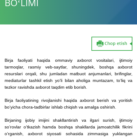
BO‘LIMI
Chop etish
Birja faoliyati haqida ommaviy axborot vositalari, ijtimoiy
tarmoqlar, rasmiy veb-saytlar, shuningdek, boshqa axborot
resurslari orqali, shu jumladan matbuot anjumanlari, brifinglar,
mediaturlar tashkil etish yo‘li bilan aholiga muntazam, to‘liq va
tezkor ravishda axborot taqdim etib borish.
Birja faoliyatining rivojlanishi haqida axborot berish va yoritish
bo‘yicha chora-tadbirlar ishlab chiqish va amalga oshirish.
Birjaning ijobiy imijini shakllantirish va ilgari surish, ijtimoiy
so‘rovlar o‘tkazish hamda boshqa shakllarda jamoatchilik fikrini
o‘rganish, axborot siyosati sohasida zimmasiga yuklangan