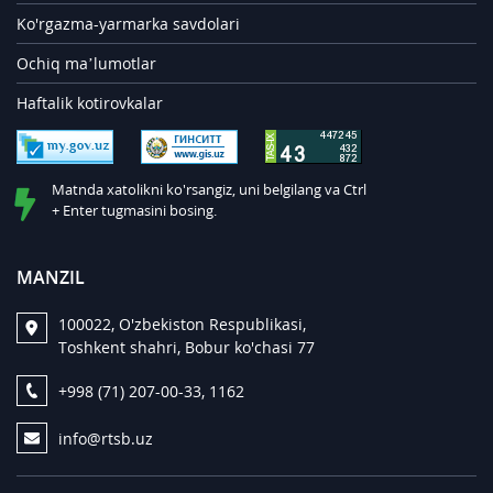
Ko'rgazma-yarmarka savdolari
Ochiq ma’lumotlar
Haftalik kotirovkalar
Matnda xatolikni ko'rsangiz, uni belgilang va Ctrl
+ Enter tugmasini bosing.
MANZIL
100022, O'zbekiston Respublikasi,
Toshkent shahri, Bobur ko'chasi 77
+998 (71) 207-00-33, 1162
info@rtsb.uz