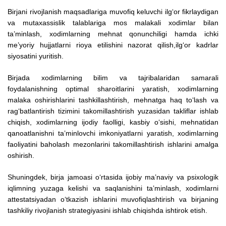
Birjani rivojlanish maqsadlariga muvofiq keluvchi ilg‘or fikrlaydigan
va mutaxassislik talablariga mos malakali xodimlar bilan
ta’minlash, xodimlarning mehnat qonunchiligi hamda ichki
me’yoriy hujjatlarni rioya etilishini nazorat qilish,ilg‘or kadrlar
siyosatini yuritish.
Birjada xodimlarning bilim va tajribalaridan samarali
foydalanishning optimal sharoitlarini yaratish, xodimlarning
malaka oshirishlarini tashkillashtirish, mehnatga haq to‘lash va
rag‘batlantirish tizimini takomillashtirish yuzasidan takliflar ishlab
chiqish, xodimlarning ijodiy faolligi, kasbiy o‘sishi, mehnatidan
qanoatlanishni ta’minlovchi imkoniyatlarni yaratish, xodimlarning
faoliyatini baholash mezonlarini takomillashtirish ishlarini amalga
oshirish.
Shuningdek, birja jamoasi o‘rtasida ijobiy ma’naviy va psixologik
iqlimning yuzaga kelishi va saqlanishini ta’minlash, xodimlarni
attestatsiyadan o‘tkazish ishlarini muvofiqlashtirish va birjaning
tashkiliy rivojlanish strategiyasini ishlab chiqishda ishtirok etish.