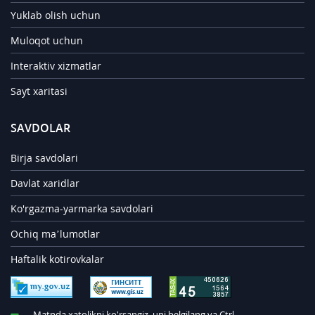
Yuklab olish uchun
Muloqot uchun
Interaktiv xizmatlar
Sayt xaritasi
SAVDOLAR
Birja savdolari
Davlat xaridlar
Ko'rgazma-yarmarka savdolari
Ochiq ma’lumotlar
Haftalik kotirovkalar
Matnda xatolikni ko'rsangiz, uni belgilang va Ctrl