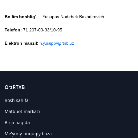
Bo‘lim boshlig‘i
–
Yusupov Nodirbek Baxodirovich
Telefon:
71 207-00-33/10-95
Elektron manzil:
n.yusupov@rtsb.uz
O‘zRTXB
Bosh sahifa
Matbuot-markazi
Birja haqida
Me'yoriy-huquqiy baza