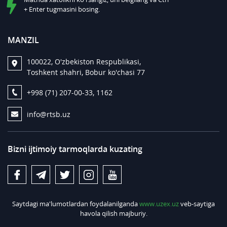
+ Enter tugmasini bosing.
MANZIL
100022, O'zbekiston Respublikasi,
Toshkent shahri, Bobur ko'chasi 77
+998 (71) 207-00-33, 1162
info@rtsb.uz
Bizni ijtimoiy tarmoqlarda kuzating
Saytdagi ma'lumotlardan foydalanilganda
www.uzex.uz
veb-saytiga
havola qilish majburiy.