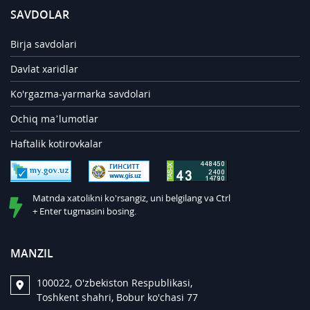
SAVDOLAR
Birja savdolari
Davlat xaridlar
Ko'rgazma-yarmarka savdolari
Ochiq ma’lumotlar
Haftalik kotirovkalar
Matnda xatolikni ko'rsangiz, uni belgilang va Ctrl
+ Enter tugmasini bosing.
MANZIL
100022, O'zbekiston Respublikasi,
Toshkent shahri, Bobur ko'chasi 77