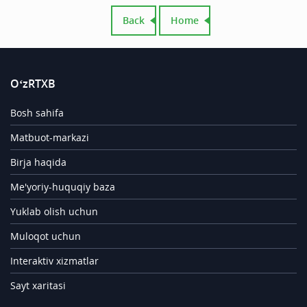
Back
Home
O‘zRTXB
Bosh sahifa
Matbuot-markazi
Birja haqida
Me'yoriy-huquqiy baza
Yuklab olish uchun
Muloqot uchun
Interaktiv xizmatlar
Sayt xaritasi