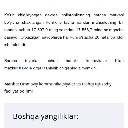
Ko‘rib chiqilayotgan davrda polipropilenning barcha markasi
bo‘yicha shakllangan kunlik o‘rtacha narxlar mahsulotning bir
tonnasi uchun 17 807,0 ming so‘mdan 17 553,7 ming so‘mgacha
pasaydi. O‘tkazilgan savdolarda har kuni o‘rtacha 28 nafar xaridor
ishtirok etdi.
Barcha tovarlar uchun haftalik kotirovkalar bilan
mazkur
havola
orqali tanishib chiqishingiz mumkin.
Manba:
Ommaviy kommunikatsiyalar va tashqi iqtisodiy
faoliyat bo‘limi
Boshqa yangiliklar: