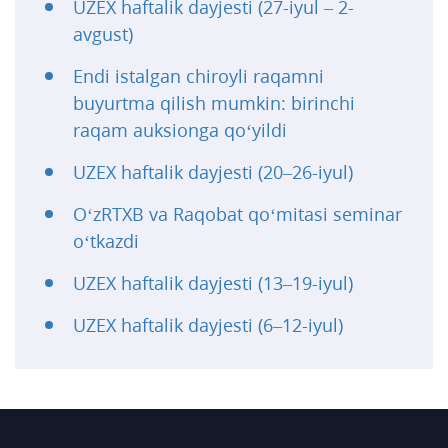
UZEX haftalik dayjesti (27-iyul – 2-
avgust)
Endi istalgan chiroyli raqamni
buyurtma qilish mumkin: birinchi
raqam auksionga qo‘yildi
UZEX haftalik dayjesti (20–26-iyul)
O‘zRTXB va Raqobat qo‘mitasi seminar
o‘tkazdi
UZEX haftalik dayjesti (13–19-iyul)
UZEX haftalik dayjesti (6–12-iyul)