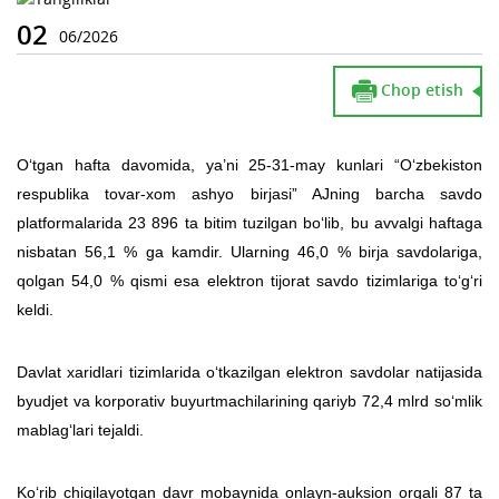
02
06/2026
Chop etish
O‘tgan hafta davomida, ya’ni 25-31-may kunlari “O‘zbekiston
respublika tovar-xom ashyo birjasi” AJning barcha savdo
platformalarida 23 896 ta bitim tuzilgan bo‘lib, bu avvalgi haftaga
nisbatan 56,1 % ga kamdir. Ularning 46,0 % birja savdolariga,
qolgan 54,0 % qismi esa elektron tijorat savdo tizimlariga to‘g‘ri
keldi.
Davlat xaridlari tizimlarida o‘tkazilgan elektron savdolar natijasida
byudjet va korporativ buyurtmachilarining qariyb 72,4 mlrd so‘mlik
mablag‘lari tejaldi.
Ko‘rib chiqilayotgan davr mobaynida onlayn-auksion orqali 87 ta