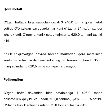
Qora metall
O‘tgan haftada birja savdolari orqali 3 240,0 tonna qora metall
sotildi. O‘tkazilgan savdolarda har kuni o‘rtacha 24 nafar xaridor
ishtirok etdi. O‘rtacha kunlik sotuv hajmlari 1 620,0 tonnani tashkil
qildi.
Ko‘rib chiqilayotgan davrda barcha markadagi qora metallning
kunlik o‘rtacha narxlari mahsulotning bir tonnasi uchun 8 060,5
ming so‘mdan 8 020,5 ming so‘mgacha pasaydi.
Polipropilen
O‘tgan hafta davomida birja savdolariga 1 403,0 tonna
polipropilen qo‘yildi va undan 751,0 tonnasi, ya’ni 53,5 % sotildi.
O‘rtacha kunlik sotuv hajmlari 375,0 tonnani tashkil qildi.