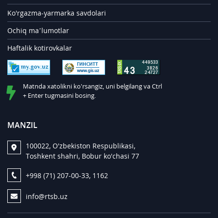
Ko'rgazma-yarmarka savdolari
Ochiq ma’lumotlar
Haftalik kotirovkalar
Matnda xatolikni ko'rsangiz, uni belgilang va Ctrl
+ Enter tugmasini bosing.
MANZIL
100022, O'zbekiston Respublikasi,
Toshkent shahri, Bobur ko'chasi 77
+998 (71) 207-00-33, 1162
info@rtsb.uz