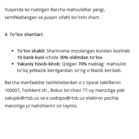
Yuqorida ko‘rsatilgan Barcha mahsulotlar yangi,
sertifikatlangan va yuqori sifatli bo‘lishi shart.
4. To‘lov shartlari:
To‘lov shakli:
Shartnoma imzolangan kundan boshlab
10 bank kuni
ichida
30% oldindan to‘lov
.
Yakuniy hisob-kitob:
Qolgan
70%
mablag‘ mahsulot
to‘liq yetkazib berilgandan so‘ng o‘tkazib beriladi.
Barcha manfaatdor tashkilotlardan o‘z tijorat takliflarini
100007, Toshkent sh., Bobur ko‘chasi 77-uy manziliga yoki
zakupki@rtsb.uz va e.sodiqov@rtsb.uz elektron pochta
manziliga jo‘natishlarini so‘raymiz.