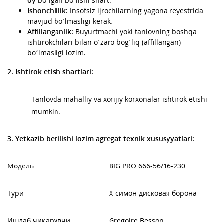
oy
bo‘lgan bo‘lishi shart.
Ishonchlilik:
Insofsiz ijrochilarning yagona reyestrida
mavjud bo‘lmasligi kerak.
Affillanganlik:
Buyurtmachi yoki tanlovning boshqa
ishtirokchilari bilan o‘zaro bog‘liq (affillangan)
bo‘lmasligi lozim.
2. Ishtirok etish shartlari:
Tanlovda mahalliy va xorijiy korxonalar ishtirok etishi
mumkin.
3.
Yetkazib berilishi lozim agregat texnik xususyyatlari:
Модель
BIG PRO 666-56/16-230
Тури
Х-симон дисковая борона
Ишлаб чиқарувчи
Gregoire Besson