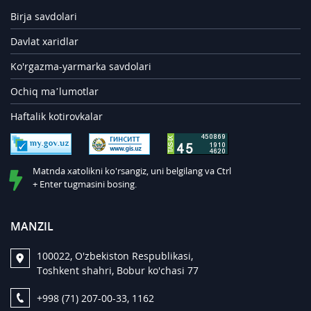
Birja savdolari
Davlat xaridlar
Ko'rgazma-yarmarka savdolari
Ochiq ma’lumotlar
Haftalik kotirovkalar
Matnda xatolikni ko'rsangiz, uni belgilang va Ctrl
+ Enter tugmasini bosing.
MANZIL
100022, O'zbekiston Respublikasi,
Toshkent shahri, Bobur ko'chasi 77
+998 (71) 207-00-33, 1162