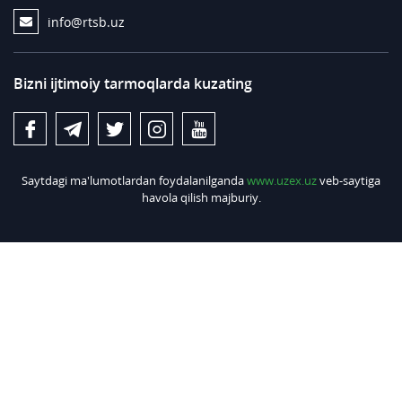
info@rtsb.uz
Bizni ijtimoiy tarmoqlarda kuzating
Saytdagi ma'lumotlardan foydalanilganda
www.uzex.uz
veb-saytiga
havola qilish majburiy.