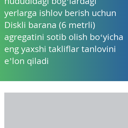
hududidagi bogʻlardagi
yerlarga ishlov berish uchun
Diskli barana (6 metrli)
agregatini sotib olish bo‘yicha
eng yaxshi takliflar tanlovini
e’lon qiladi