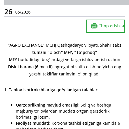
26
05/2026
Chop etish
“AGRO EXCHANGE” MCHJ Qashqadaryo viloyati, Shahrisabz
tumani “Uloch” MFY, “To‘pchoq”
MFY
hududidagi bogʻlardagi yerlarga ishlov berish uchun
Diskli barana (6 metrli)
agregatini sotib olish bo‘yicha eng
yaxshi
takliflar tanlovini
e’lon qiladi
1. Tanlov ishtirokchilariga qo‘yiladigan talablar:
Qarzdorlikning mavjud emasligi:
Soliq va boshqa
majburiy to‘lovlardan muddati o‘tgan qarzdorlik
bo‘lmasligi lozim.
Faoliyat muddati:
Korxona tashkil etilganiga kamida
6