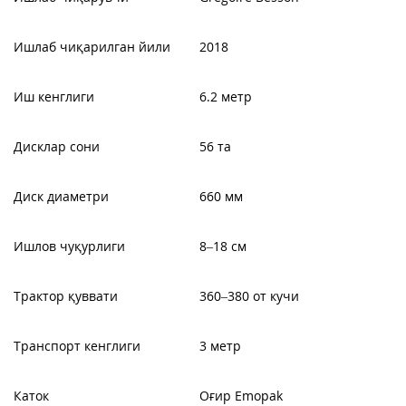
Ишлаб чиқарилган йили
2018
Иш кенглиги
6.2 метр
Дисклар сони
56 та
Диск диаметри
660 мм
Ишлов чуқурлиги
8–18 см
Трактор қуввати
360–380 от кучи
Транспорт кенглиги
3 метр
Каток
Оғир Emopak