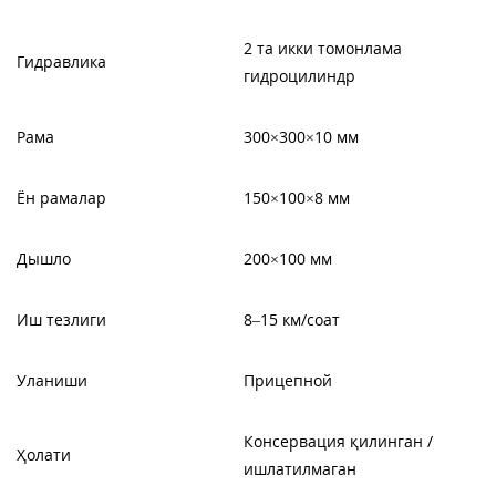
2 та икки томонлама
Гидравлика
гидроцилиндр
Рама
300×300×10 мм
Ён рамалар
150×100×8 мм
Дышло
200×100 мм
Иш тезлиги
8–15 км/соат
Уланиши
Прицепной
Консервация қилинган /
Ҳолати
ишлатилмаган