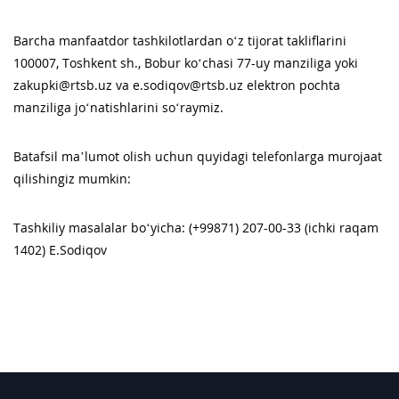
Barcha manfaatdor tashkilotlardan o‘z tijorat takliflarini
100007, Toshkent sh., Bobur ko‘chasi 77-uy manziliga yoki
zakupki@rtsb.uz va e.sodiqov@rtsb.uz elektron pochta
manziliga jo‘natishlarini so‘raymiz.
Batafsil maʼlumot olish uchun quyidagi telefonlarga murojaat
qilishingiz mumkin:
Tashkiliy masalalar bo‘yicha: (+99871) 207-00-33 (ichki raqam
1402) E.Sodiqov