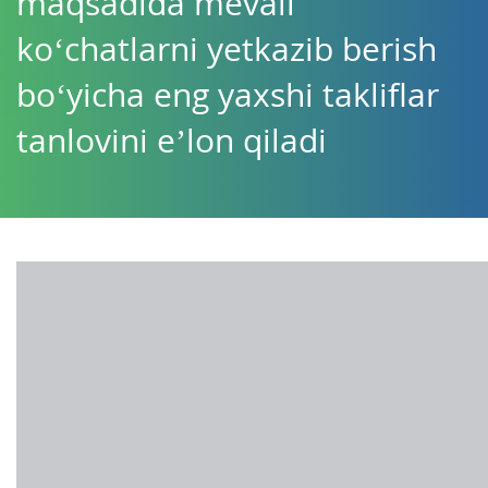
maqsadida mevali
ko‘chatlarni yetkazib berish
bo‘yicha eng yaxshi takliflar
tanlovini e’lon qiladi