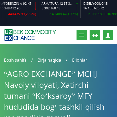
ZIN A-92 K5
ARMATURA 12 ST 35 GS O‘LCHAMLI
DIZEL YOQILG‘ISI
12.90
8 302 168.43
16 185 620.72
16
0 475.99(2.62%)
+140 408.47(1.72%)
+1 056 183.02(6.98%)
S
Bosh sahifa
Birja haqida
E’lonlar
“AGRO EXCHANGE” MCHJ
Navoiy viloyati, Xatirchi
tumani “Ko’ksaroy” MFY
hududida bog‘ tashkil qilish