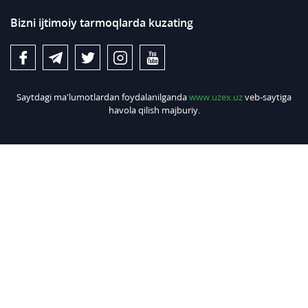
Bizni ijtimoiy tarmoqlarda kuzating
Saytdagi ma'lumotlardan foydalanilganda
www.uzex.uz
veb-saytiga
havola qilish majburiy.