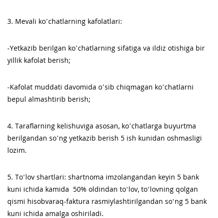
3. Mevali ko’chatlarning kafolatlari:
-Yetkazib berilgan ko’chatlarning sifatiga va ildiz otishiga bir
yillik kafolat berish;
-Kafolat muddati davomida o’sib chiqmagan ko’chatlarni
bepul almashtirib berish;
4. Taraflarning kelishuviga asosan, ko’chatlarga buyurtma
berilgandan so’ng yetkazib berish 5 ish kunidan oshmasligi
lozim.
5. To‘lov shartlari: shartnoma imzolangandan keyin 5 bank
kuni ichida kamida 50% oldindan to‘lov, to‘lovning qolgan
qismi hisobvaraq-faktura rasmiylashtirilgandan so‘ng 5 bank
kuni ichida amalga oshiriladi.