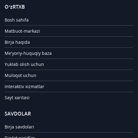
O‘zRTXB
Bosh sahifa
Matbuot-markazi
Birja haqida
Me'yoriy-huquqiy baza
Yuklab olish uchun
Muloqot uchun
Interaktiv xizmatlar
Sayt xaritasi
SAVDOLAR
Birja savdolari
Davlat xaridlar