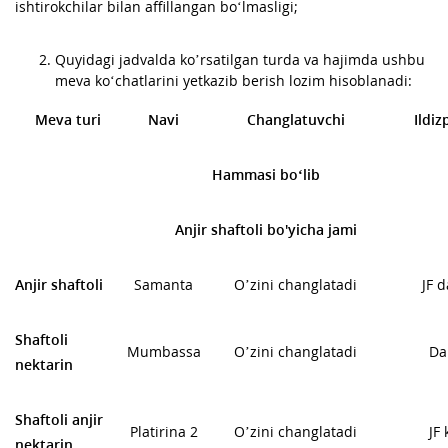
ishtirokchilar bilan affillangan bo‘lmasligi;
Quyidagi jadvalda ko’rsatilgan turda va hajimda ushbu
meva ko‘chatlarini yetkazib berish lozim hisoblanadi:
Meva turi
Navi
Changlatuvchi
Ildiz
Hammasi bo‘lib
Anjir shaftoli bo'yicha jami
Anjir shaftoli
Samanta
O’zini changlatadi
JF 
Shaftoli
Mumbassa
O’zini changlatadi
Da
nektarin
Shaftoli anjir
Platirina 2
O’zini changlatadi
JF 
nektarin