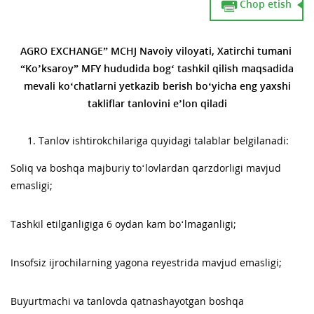
Chop etish
AGRO EXCHANGE” MCHJ
Navoiy
viloyati, Xatirchi tumani
“Ko’ksaroy” MFY hududida bog‘ tashkil qilish maqsadida
mevali ko‘chatlarni yetkazib berish bo‘yicha eng yaxshi
takliflar tanlovini e’lon qiladi
Tanlov ishtirokchilariga quyidagi talablar belgilanadi:
Soliq va boshqa majburiy to‘lovlardan qarzdorligi mavjud
emasligi;
Tashkil etilganligiga 6 oydan kam bo‘lmaganligi;
Insofsiz ijrochilarning yagona reyestrida mavjud emasligi;
Buyurtmachi va tanlovda qatnashayotgan boshqa