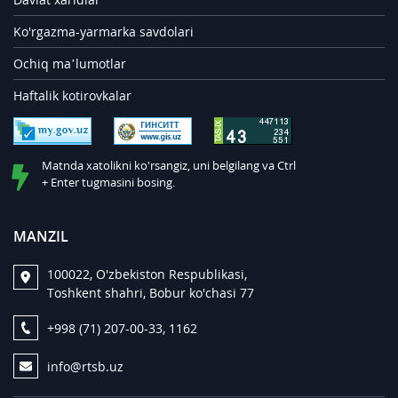
Ko'rgazma-yarmarka savdolari
Ochiq ma’lumotlar
Haftalik kotirovkalar
Matnda xatolikni ko'rsangiz, uni belgilang va Ctrl
+ Enter tugmasini bosing.
MANZIL
100022, O'zbekiston Respublikasi,
Toshkent shahri, Bobur ko'chasi 77
+998 (71) 207-00-33, 1162
info@rtsb.uz