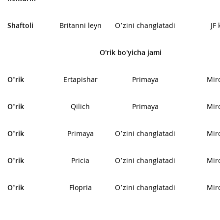
Shaftoli
Britanni leyn
O’zini changlatadi
JF 
O'rik bo'yicha jami
O’rik
Ertapishar
Primaya
Mir
O’rik
Qilich
Primaya
Mir
O’rik
Primaya
O’zini changlatadi
Mir
O’rik
Pricia
O’zini changlatadi
Mir
O’rik
Flopria
O’zini changlatadi
Mir