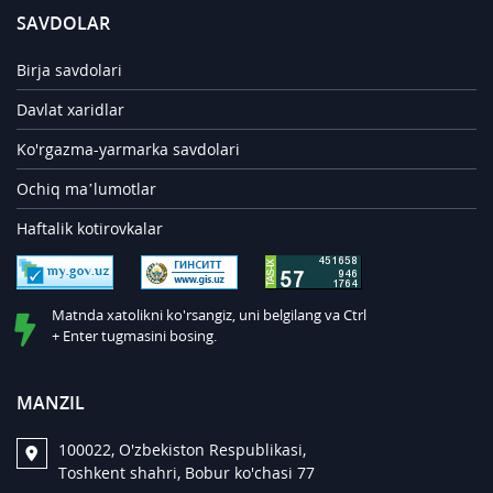
SAVDOLAR
Birja savdolari
Davlat xaridlar
Ko'rgazma-yarmarka savdolari
Ochiq ma’lumotlar
Haftalik kotirovkalar
Matnda xatolikni ko'rsangiz, uni belgilang va Ctrl
+ Enter tugmasini bosing.
MANZIL
100022, O'zbekiston Respublikasi,
Toshkent shahri, Bobur ko'chasi 77