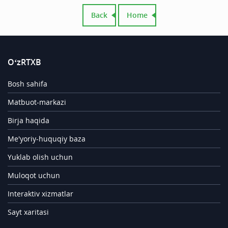
Back
Home
O‘zRTXB
Bosh sahifa
Matbuot-markazi
Birja haqida
Me'yoriy-huquqiy baza
Yuklab olish uchun
Muloqot uchun
Interaktiv xizmatlar
Sayt xaritasi