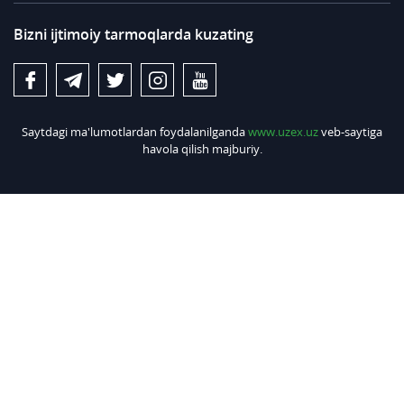
Bizni ijtimoiy tarmoqlarda kuzating
Saytdagi ma'lumotlardan foydalanilganda
www.uzex.uz
veb-saytiga
havola qilish majburiy.