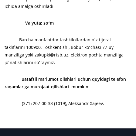
ichida amalga oshiriladi.
Valyuta
:
so‘m
Barcha manfaatdor tashkilotlardan o‘z tijorat
takliflarini 100900, Toshkent sh., Bobur ko‘chasi 77-uy
manziliga yoki zakupki@rtsb.uz. elektron pochta manziliga
jo‘natishlarini so‘raymiz.
B
atafsil maʼlumot olishlari uchun quyidagi telefon
raqamlariga murojaat qilishlari mumkin:
- (371) 207-00-33 (1019), Aleksandr Xajeev.