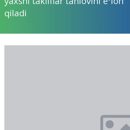
yaxshi takliflar tanlovini e‘lon
qiladi