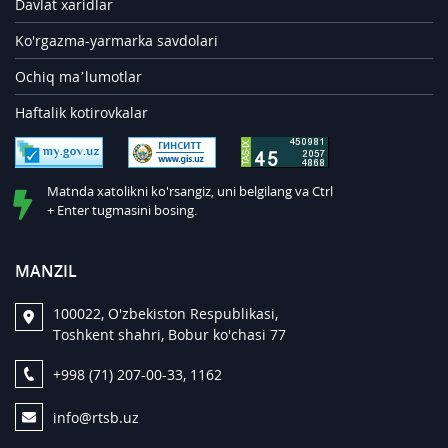
Davlat xaridlar
Ko'rgazma-yarmarka savdolari
Ochiq ma’lumotlar
Haftalik kotirovkalar
Matnda xatolikni ko'rsangiz, uni belgilang va Ctrl
+ Enter tugmasini bosing.
MANZIL
100022, O'zbekiston Respublikasi,
Toshkent shahri, Bobur ko'chasi 77
+998 (71) 207-00-33, 1162
info@rtsb.uz