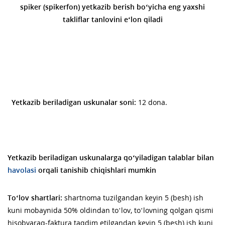
spiker (spikerfon) yetkazib berish bo‘yicha
eng yaxshi
takliflar tanlovini e‘lon qiladi
Yetkazib beriladigan uskunalar soni:
12 dona.
Yetkazib beriladigan uskunalarga qoʻyiladigan talablar bilan
havolasi
orqali tanishib chiqishlari mumkin
To‘lov shartlari:
shartnoma tuzilgandan keyin 5 (besh) ish
kuni mobaynida 50% oldindan to‘lov, to‘lovning qolgan qismi
hisobvaraq-faktura taqdim etilgandan keyin 5 (besh) ish kuni