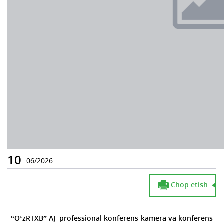
10
06/2026
Chop etish
“O
‘zRTXB” AJ professional konferens-kamera va konferens-