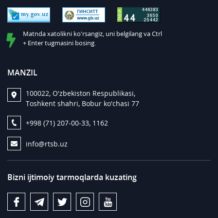
Matnda xatolikni ko'rsangiz, uni belgilang va Ctrl
+ Enter tugmasini bosing.
MANZIL
100022, O'zbekiston Respublikasi,
Toshkent shahri, Bobur ko'chasi 77
+998 (71) 207-00-33, 1162
info@rtsb.uz
Bizni ijtimoiy tarmoqlarda kuzating