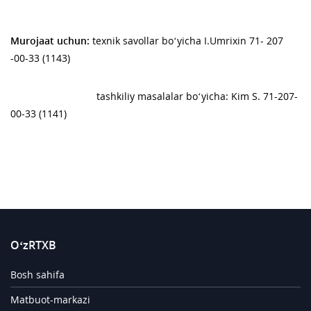
Murojaat uchun:
texnik savollar bo‘yicha I.Umrixin 71- 207
-00-33 (1143)
tashkiliy masalalar bo‘yicha: Kim S. 71-207-
00-33 (1141)
O‘zRTXB
Bosh sahifa
Matbuot-markazi