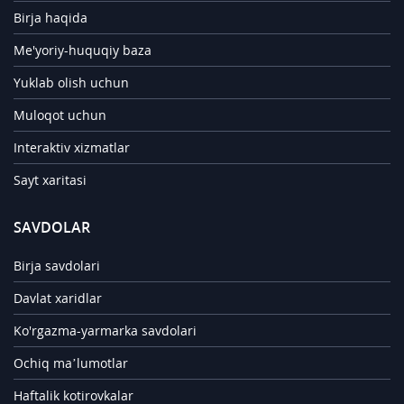
Birja haqida
Me'yoriy-huquqiy baza
Yuklab olish uchun
Muloqot uchun
Interaktiv xizmatlar
Sayt xaritasi
SAVDOLAR
Birja savdolari
Davlat xaridlar
Ko'rgazma-yarmarka savdolari
Ochiq ma’lumotlar
Haftalik kotirovkalar