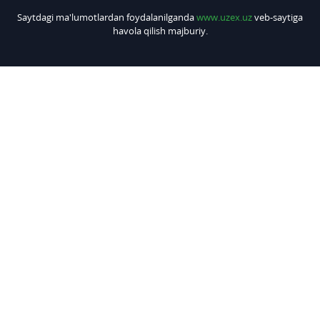
Saytdagi ma'lumotlardan foydalanilganda
www.uzex.uz
veb-saytiga
havola qilish majburiy.