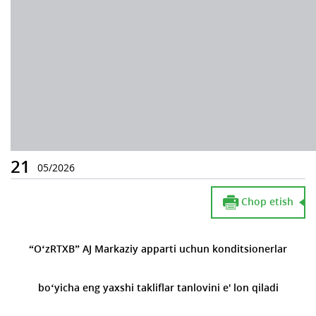
21
05/2026
Chop etish
“
O‘zRTXB” AJ Markaziy apparti uchun konditsionerlar
bo‘yicha eng yaxshi takliflar tanlovini e' lon qiladi