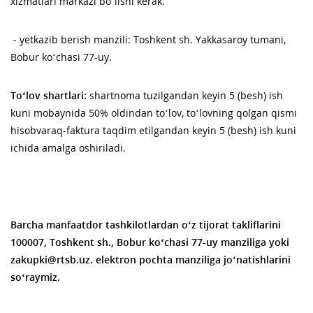
xizmatlari markazi bo‘lishi kerak.
- yetkazib berish manzili: Toshkent sh. Yakkasaroy tumani,
Bobur ko‘chasi 77-uy.
To‘lov shartlari:
shartnoma tuzilgandan keyin 5 (besh) ish
kuni mobaynida 50% oldindan to‘lov, to‘lovning qolgan qismi
hisobvaraq-faktura taqdim etilgandan keyin 5 (besh) ish kuni
ichida amalga oshiriladi.
Barcha manfaatdor tashkilotlardan o‘z tijorat takliflarini
100007, Toshkent sh., Bobur ko‘chasi 77-uy manziliga yoki
zakupki@rtsb.uz. elektron pochta manziliga jo‘natishlarini
so‘raymiz.