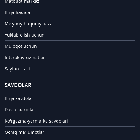
Matbuot-markazi
Birja haqida
Me'yoriy-huquqiy baza
Yuklab olish uchun
Muloqot uchun
Interaktiv xizmatlar
Sayt xaritasi
SAVDOLAR
Birja savdolari
Davlat xaridlar
Ko'rgazma-yarmarka savdolari
Ochiq ma’lumotlar