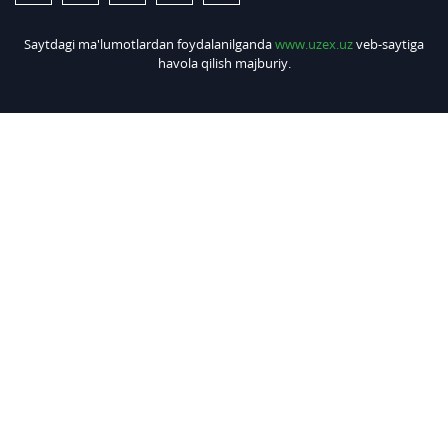
Saytdagi ma'lumotlardan foydalanilganda
www.uzex.uz
veb-saytiga
havola qilish majburiy.