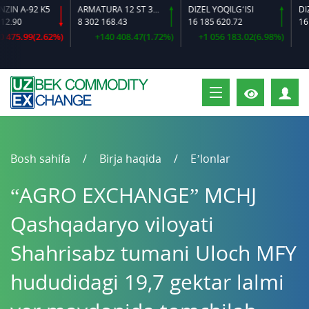
92 K5
ARMATURA 12 ST 35 GS O‘LCHAMLI
DIZEL YOQILG‘ISI
8 302 168.43
16 185 620.72
16 384 64
99(2.62%)
+140 408.47(1.72%)
+1 056 183.02(6.98%)
+600
S
Bosh sahifa
Birja haqida
E’lonlar
“AGRO EXCHANGE” MCHJ
Qashqadaryo viloyati
Shahrisabz tumani Uloch MFY
hududidagi 19,7 gektar lalmi