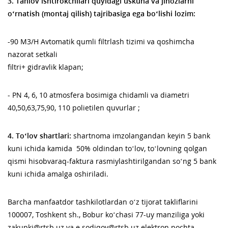
3.
Tanlov ishtirokchilari quyidagi uskuna va jihozlarni
o‘rnatish (montaj qilish) tajribasiga ega bo‘lishi lozim:
-90 M3/H Avtomatik qumli filtrlash tizimi va qoshimcha
nazorat setkali
filtri+ gidravlik klapan;
- PN 4, 6, 10 atmosfera bosimiga chidamli va diametri
40,50,63,75,90, 110 polietilen quvurlar ;
4
. To‘lov shartlari:
shartnoma imzolangandan keyin 5 bank
kuni ichida kamida 50% oldindan to‘lov, to‘lovning qolgan
qismi hisobvaraq-faktura rasmiylashtirilgandan so‘ng 5 bank
kuni ichida amalga oshiriladi.
Barcha manfaatdor tashkilotlardan o‘z tijorat takliflarini
100007, Toshkent sh., Bobur ko‘chasi 77-uy manziliga yoki
zakupki@rtsb.uz va e.sodiqov@rtsb.uz elektron pochta