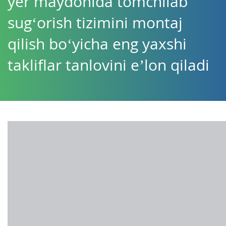
yer maydonida tomchilab
sug‘orish tizimini montaj
qilish bo‘yicha eng yaxshi
takliflar tanlovini eʼlon qiladi