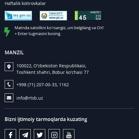
Haftalik kotirovkalar
Matnda xatolikni ko'rsangiz, uni belgilang va Ctrl
+ Enter tugmasini bosing.
MANZIL
100022, O'zbekiston Respublikasi,
Toshkent shahri, Bobur ko'chasi 77
+998 (71) 207-00-33, 1162
info@rtsb.uz
Bizni ijtimoiy tarmoqlarda kuzating