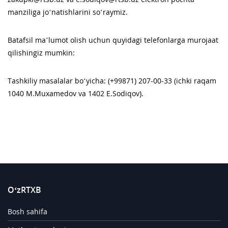
manziliga jo‘natishlarini so‘raymiz.
Batafsil maʼlumot olish uchun quyidagi telefonlarga murojaat
qilishingiz mumkin:
Tashkiliy masalalar bo‘yicha: (+99871) 207-00-33 (ichki raqam
1040 M.Muxamedov va 1402 E.Sodiqov).
O‘zRTXB
Bosh sahifa