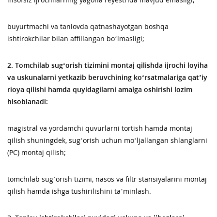
buyurtmachi va tanlovda qatnashayotgan boshqa
ishtirokchilar bilan affillangan bo‘lmasligi;
2. Tomchilab sug‘orish tizimini montaj qilishda ijrochi loyiha
va uskunalarni yetkazib beruvchining ko‘rsatmalariga qat’iy
rioya qilishi hamda quyidagilarni amalga oshirishi lozim
hisoblanadi:
magistral va yordamchi quvurlarni tortish hamda montaj
qilish shuningdek, sug‘orish uchun mo‘ljallangan shlanglarni
(PC) montaj qilish;
tomchilab sug‘orish tizimi, nasos va filtr stansiyalarini montaj
qilish hamda ishga tushirilishini taʼminlash.