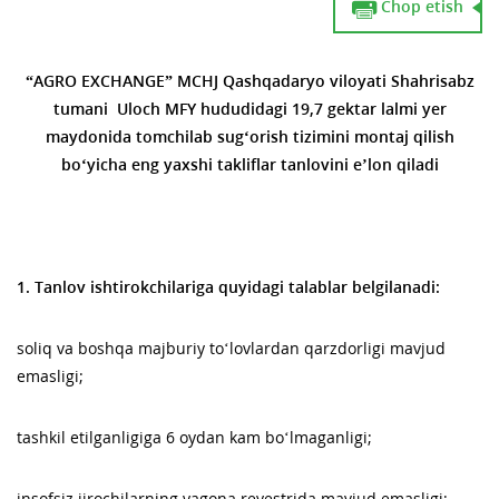
Chop etish
“AGRO EXCHANGE” MCHJ Qashqadaryo viloyati Shahrisabz
tumani Uloch MFY hududidagi
19,7
gektar lalmi yer
maydonida tomchilab sug‘orish tizimini montaj qilish
bo‘yicha eng yaxshi takliflar tanlovini eʼlon qiladi
1. Tanlov ishtirokchilariga quyidagi talablar belgilanadi:
soliq va boshqa majburiy to‘lovlardan qarzdorligi mavjud
emasligi;
tashkil etilganligiga 6 oydan kam bo‘lmaganligi;
insofsiz ijrochilarning yagona reyestrida mavjud emasligi;