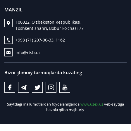
MANZIL
100022, O'zbekiston Respublikasi,
Toshkent shahri, Bobur ko'chasi 77
+998 (71) 207-00-33, 1162
info@rtsb.uz
Bizni ijtimoiy tarmoqlarda kuzating
Saytdagi ma'lumotlardan foydalanilganda
www.uzex.uz
veb-saytiga
havola qilish majburiy.