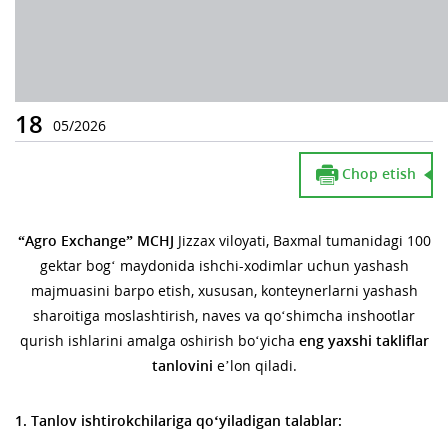
18
05/2026
Chop etish
“Agro Exchange” MCHJ
Jizzax viloyati, Baxmal tumanidagi 100
gektar bog‘ maydonida ishchi-xodimlar uchun yashash
majmuasini barpo etish, xususan, konteynerlarni yashash
sharoitiga moslashtirish, naves va qo‘shimcha inshootlar
qurish ishlarini amalga oshirish bo‘yicha
eng yaxshi takliflar
tanlovini
e’lon qiladi.
1. Tanlov ishtirokchilariga qo‘yiladigan talablar: