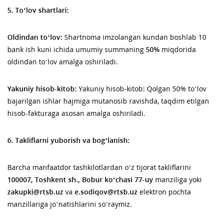
5. To‘lov shartlari:
Oldindan to‘lov:
Shartnoma imzolangan kundan boshlab 10
bank ish kuni ichida umumiy summaning
50%
miqdorida
oldindan to‘lov amalga oshiriladi.
Yakuniy hisob-kitob:
Yakuniy hisob-kitob: Qolgan 50% to‘lov
bajarilgan ishlar hajmiga mutanosib ravishda, taqdim etilgan
hisob-fakturaga asosan amalga oshiriladi.
6. Takliflarni yuborish va bogʻlanish:
Barcha manfaatdor tashkilotlardan o‘z tijorat takliflarini
100007, Toshkent sh., Bobur ko‘chasi 77-uy
manziliga yoki
zakupki@rtsb.uz
va
e.sodiqov@rtsb.uz
elektron pochta
manzillariga jo‘natishlarini so‘raymiz.