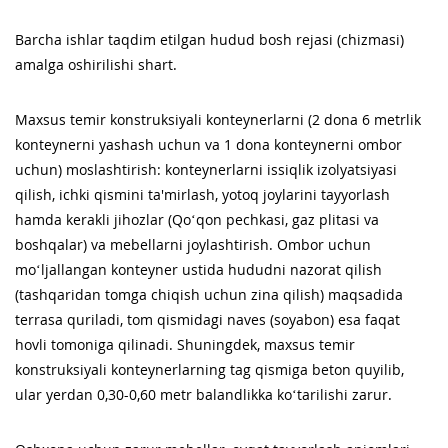
Barcha ishlar taqdim etilgan hudud bosh rejasi (chizmasi)
amalga oshirilishi shart.
Maxsus temir konstruksiyali konteynerlarni (2 dona 6 metrlik
konteynerni yashash uchun va 1 dona konteynerni ombor
uchun) moslashtirish: konteynerlarni issiqlik izolyatsiyasi
qilish, ichki qismini ta'mirlash, yotoq joylarini tayyorlash
hamda kerakli jihozlar (Qo‘qon pechkasi, gaz plitasi va
boshqalar) va mebellarni joylashtirish. Ombor uchun
mo‘ljallangan konteyner ustida hududni nazorat qilish
(tashqaridan tomga chiqish uchun zina qilish) maqsadida
terrasa quriladi, tom qismidagi naves (soyabon) esa faqat
hovli tomoniga qilinadi. Shuningdek, maxsus temir
konstruksiyali konteynerlarning tag qismiga beton quyilib,
ular yerdan 0,30-0,60 metr balandlikka ko‘tarilishi zarur.