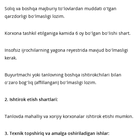
Soliq va boshqa majburiy to‘lovlardan muddati o‘tgan
qarzdorligi bo‘lmasligi lozim.
Korxona tashkil etilganiga kamida 6 oy bo‘lgan bo‘lishi shart.
Insofsiz ijrochilarning yagona reyestrida mavjud bo‘lmasligi
kerak.
Buyurtmachi yoki tanlovning boshqa ishtirokchilari bilan
o‘zaro bog‘liq (affillangan) bo‘lmasligi lozim.
2. Ishtirok etish shartlari:
Tanlovda mahalliy va xorijiy korxonalar ishtirok etishi mumkin.
3. Texnik topshiriq va amalga oshiriladigan ishlar: