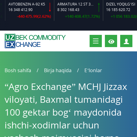
BENZIN A-92 K5
ARMATURA 12 ST 35 GS O‘LCHAMLI
DIZEL YOQILG‘ISI
48 412.90
8 302 168.43
16 185 620.72
-440 475.99(2.62%)
+140 408.47(1.72%)
+1 056 183.02(6.98%)
S
Bosh sahifa
Birja haqida
E’lonlar
“Agro Exchange” MCHJ Jizzax
viloyati, Baxmal tumanidagi
100 gektar bog‘ maydonida
ishchi-xodimlar uchun