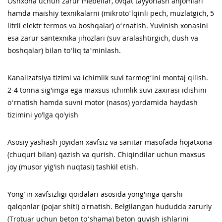
Oshxona uchun zarur mebellar, ovqat tayyorlash anjomlari
hamda maishiy texnikalarni (mikroto‘lqinli pech, muzlatgich, 5
litrli elektr termos va boshqalar) o‘rnatish. Yuvinish xonasini
esa zarur santexnika jihozlari (suv aralashtirgich, dush va
boshqalar) bilan to‘liq ta’minlash.
Kanalizatsiya tizimi va ichimlik suvi tarmog‘ini montaj qilish.
2-4 tonna sig'imga ega maxsus ichimlik suvi zaxirasi idishini
o‘rnatish hamda suvni motor (nasos) yordamida haydash
tizimini yo'lga qo'yish
Asosiy yashash joyidan xavfsiz va sanitar masofada hojatxona
(chuquri bilan) qazish va qurish. Chiqindilar uchun maxsus
joy (musor yig'ish nuqtasi) tashkil etish.
Yongʻin xavfsizligi qoidalari asosida yong'inga qarshi
qalqonlar (pojar shiti) o'rnatish. Belgilangan hududda zaruriy
(Trotuar uchun beton to‘shama) beton quyish ishlarini