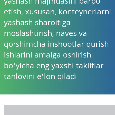
yashash majmuasini barpo
etish, xususan, konteynerlarni
yashash sharoitiga
moslashtirish, naves va
qo‘shimcha inshootlar qurish
ishlarini amalga oshirish
bo‘yicha eng yaxshi takliflar
tanlovini e’lon qiladi