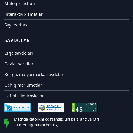
Muloqot uchun
Interaktiv xizmatlar
Sayt xaritasi
SAVDOLAR
Birja savdolari
Davlat xaridlar
Ko'rgazma-yarmarka savdolari
Ochiq ma’lumotlar
Haftalik kotirovkalar
Matnda xatolikni ko'rsangiz, uni belgilang va Ctrl
+ Enter tugmasini bosing.