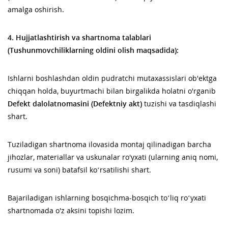
amalga oshirish.
4. Hujjatlashtirish va shartnoma talablari
(Tushunmovchiliklarning oldini olish maqsadida):
Ishlarni boshlashdan oldin pudratchi mutaxassislari ob'ektga
chiqqan holda, buyurtmachi bilan birgalikda holatni o'rganib
Defekt dalolatnomasini (Defektniy akt)
tuzishi va tasdiqlashi
shart.
Tuziladigan shartnoma ilovasida montaj qilinadigan barcha
jihozlar, materiallar va uskunalar ro'yxati (ularning aniq nomi,
rusumi va soni) batafsil ko‘rsatilishi shart.
Bajariladigan ishlarning bosqichma-bosqich to‘liq ro‘yxati
shartnomada o'z aksini topishi lozim.